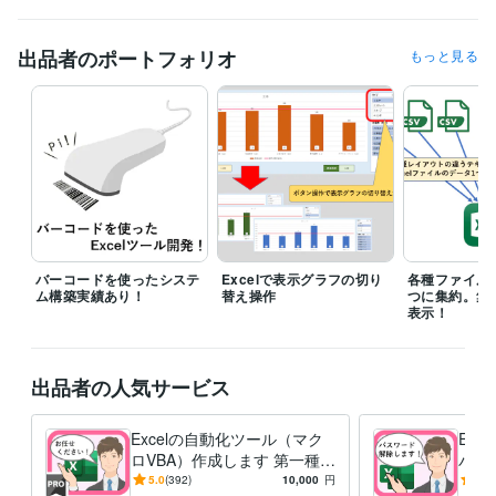
情報処理技術者（第二種情報処理技術者）
プログラミング言語・フレームワーク
出品者のポートフォリオ
もっと見る
VBA:10年
得意分野
ビジネス代行・事務代行
Excel作業、マクロ作成請け負います！
Excel
VBA
バーコードを使ったシステ
Excelで表示グラフの切り
各種ファイル
ム構築実績あり！
替え操作
つに集約。集
表示！
出品者の人気サービス
Excelの自動化ツール（マク
Ex
ロVBA）作成します 第一種情
パス
報処理技術者の国家資格保
ワー
5.0
(392)
10,000
円
5.0