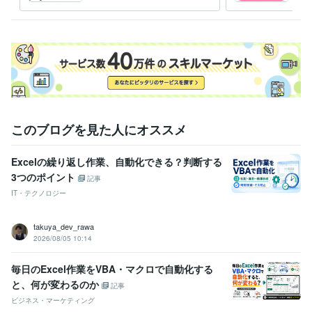
有、実際にプロとして活躍
助け
中！
このブログを見た人にオススメ
Excelの繰り返し作業、自動化できる？判断する
3つのポイント
記事
IT・テクノロジー
takuya_dev_rawa
2026/08/05 10:14
毎日のExcel作業をVBA・マクロで自動化する
と、何が変わるのか
記事
ビジネス・マーケティング