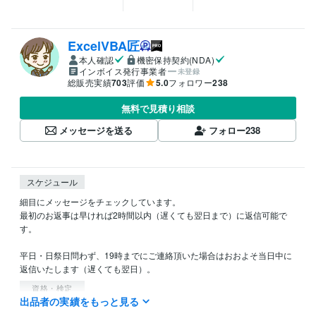
ExcelVBA匠
本人確認
機密保持契約(NDA)
インボイス発行事業者
未登録
総販売実績
703
評価
5.0
フォロワー
238
無料で見積り相談
メッセージを送る
フォロー
238
スケジュール
細目にメッセージをチェックしています。

最初のお返事は早ければ2時間以内（遅くても翌日まで）に返信可能で
す。

平日・日祭日問わず、19時までにご連絡頂いた場合はおおよそ当日中に
返信いたします（遅くても翌日）。
資格・検定
出品者の実績をもっと見る
情報処理技術者（第一種情報処理技術者）
取得年 : 1991年
取得年 : 1988年