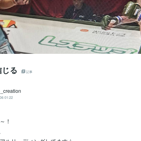
信じる
記事
creation
06 01:22
～！
。