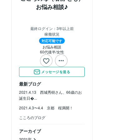
お悩み相談♪
最終ログイン：
3年以上前
稼働状況
対応可能です
お悩み相談
60代後半
女性
メッセージを送る
最新ブログ
2021.4.13 西城秀樹さん、66歳のお
誕生日...
2021.4.3〜4.4 京都 桜満開！
こころのブログ
アーカイブ
2021年