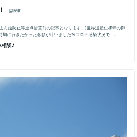
開！
記事
。(まん延防止等重点措置前の記事となります。)世界遺産仁和寺の御
期に行きたかった念願が叶いました🌸コロナ感染状況で、...
み相談♪