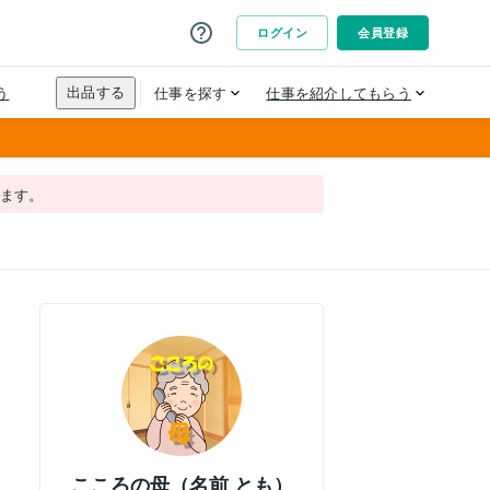
れます。
こころの母（名前 とも）