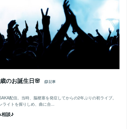
66歳のお誕生日🌸
記事
 LIVE IN OSAKA配信。当時、脳梗塞を発症してからの2年ぶりの初ライブ。
ライトを握りしめ、曲に合...
み相談♪