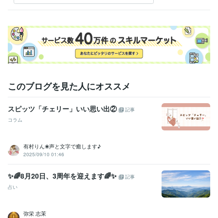
このブログを見た人にオススメ
スピッツ「チェリー」いい思い出②
記事
コラム
有村りん❀声と文字で癒します♪
2025/09/10 01:46
✨🌈8月20日、3周年を迎えます🌈✨
記事
占い
弥栄 志茉