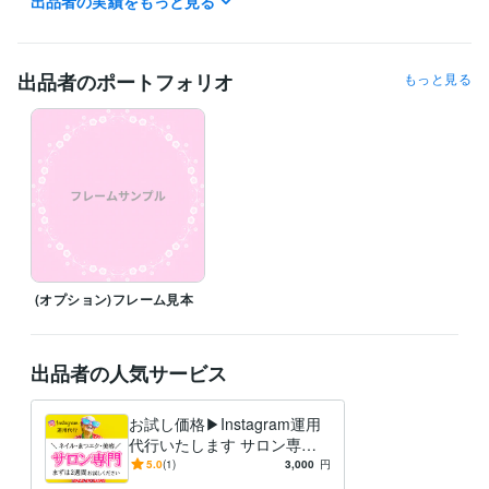
出品者の実績をもっと見る
word 文書処理技能認定試験1級
取得年 : 2012年
Excel 表計算処理技能認定試験1級
取得年 : 2013年
日商簿記検定試験2級
取得年 : 2014年
出品者のポートフォリオ
もっと見る
建設業経理士検定試験2級
取得年 : 2013年
得意分野
集客・マーケティング相談
画像編集
snsマーケティング
インスタ集客
(オプション)フレーム見本
出品者の人気サービス
お試し価格▶︎Instagram運用
代行いたします サロン専門
｜ご予算に合わせたご提案い
5.0
(1)
3,000
円
たします