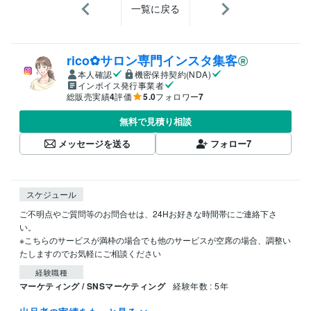
一覧に戻る
rico✿サロン専門インスタ集客
本人確認
機密保持契約(NDA)
インボイス発行事業者
総販売実績
4
評価
5.0
フォロワー
7
無料で見積り相談
メッセージを送る
フォロー
7
スケジュール
ご不明点やご質問等のお問合せは、24Hお好きな時間帯にご連絡下さ
い。

※こちらのサービスが満枠の場合でも他のサービスが空席の場合、調整い
たしますのでお気軽にご相談ください
経験職種
マーケティング / SNSマーケティング
経験年数 : 5年
資格・検定