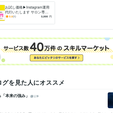
お試し価格▶︎Instagram運用
代行いたします サロン専門
｜ご予算に合わせたご提案い
5.0
(1)
3,000
円
たします
ログを見た人にオススメ
る「本来の強み」
記事