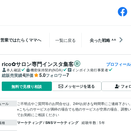
自営業ではたらくママへ
一覧に戻る
尖った戦略 ^^
rico✿サロン専門インスタ集客
プロフィール
本人確認
機密保持契約(NDA)
インボイス発行事業者
4
5.0
7
総販売実績
評価
フォロワー
メッセージを送る
フォ
無料で見積り相談
ュール
ご不明点やご質問等のお問合せは、24Hお好きな時間帯にご連絡下さい。
※こちらのサービスが満枠の場合でも他のサービスが空席の場合、調整
でお気軽にご相談ください
マーケティング / SNSマーケティング
経験年数 : 5年
職種