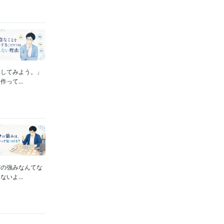
出してみよう。」
って...
どの強みなんてな
いよ...