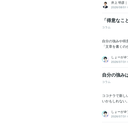
井上 明彦
2026/08/01 
「得意なこ
コラム
自分の強みや得
「文章を書くの
しょーが＠
2026/07/31 
自分の強み
コラム
ココナラで新し
いかもしれない
しょーが＠
2026/07/31 