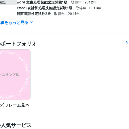
word 文書処理技能認定試験1級
取得年 : 2012年
検定
Excel 表計算処理技能認定試験1級
取得年 : 2013年
日商簿記検定試験2級
取得年 : 2014年
建設業経理士検定試験2級
取得年 : 2013年
実績をもっと見る
集客・マーケティング相談
画像編集
snsマーケティング
分野
インスタ集客
のポートフォリオ
も
ン)フレーム見本
の人気サービス