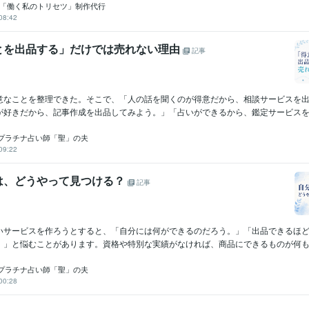
｜「働く私のトリセツ」制作代行
08:42
とを出品する」だけでは売れない理由
記事
意なことを整理できた。そこで、「人の話を聞くのが得意だから、相談サービスを
が好きだから、記事作成を出品してみよう。」「占いができるから、鑑定サービスを作
プラチナ占い師「聖」の夫
09:22
は、どうやって見つける？
記事
いサービスを作ろうとすると、「自分には何ができるのだろう。」「出品できるほ
。」と悩むことがあります。資格や特別な実績がなければ、商品にできるものが何もな
プラチナ占い師「聖」の夫
00:28