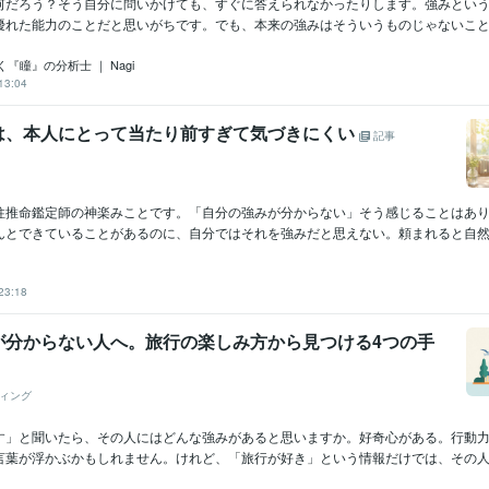
何だろう？そう自分に問いかけても、すぐに答えられなかったりします。強みとい
優れた能力のことだと思いがちです。でも、本来の強みはそういうものじゃないことが
『瞳』の分析士 ｜ Nagi
13:04
は、本人にとって当たり前すぎて気づきにくい
記事
柱推命鑑定師の神楽みことです。「自分の強みが分からない」そう感じることはあ
んとできていることがあるのに、自分ではそれを強みだと思えない。頼まれると自然に
23:18
が分からない人へ。旅行の楽しみ方から見つける4つの手
ィング
す」と聞いたら、その人にはどんな強みがあると思いますか。好奇心がある。行動
言葉が浮かぶかもしれません。けれど、「旅行が好き」という情報だけでは、その人の