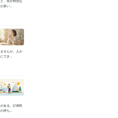
うと、何か特別な
多い...
りませんか。人か
でき...
力がある。計画性
持ち...