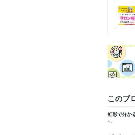
このブ
虹彩で分か
占い