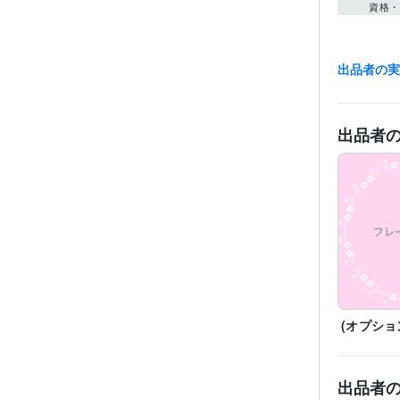
資格・
出品者の
得意
出品者
(オプショ
出品者