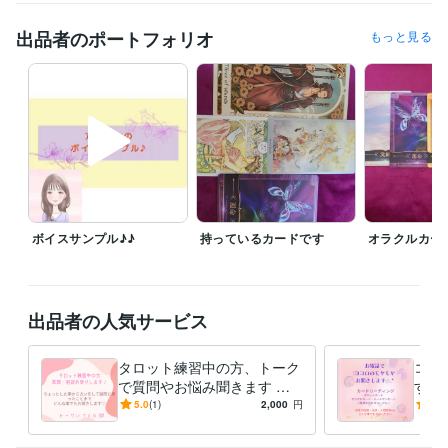
資格・検定
介護福祉士
取得年 : 2014年
出品者のポートフォリオ
もっと見る
得意分野
占い
タロットカード
占い
恋愛
仕事
人間関係
なんでも
悩み相談・カウンセリング
傾聴・相談・雑談
相談
愚痴
雑談
惚気
趣味
ボイスサンプル♪♪
持っているカードです
オラクルカー
出品者の人気サービス
タロット練習中の方、トーク
ココ
で質問やお悩み聞きます 練
す 
習していて困ったことを、お
軽く
5.0
(1)
2,000
円
5.0
聞きします(*^^*)