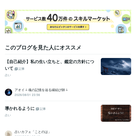
このブログを見た人にオススメ
【自己紹介】私の生い立ちと、鑑定の方針につ
いて
記事
占い
アオイ ⁂ 魂の記憶を辿る縁結び師 ⁂
2026/08/01 23:56
導かれるように
記事
占い
占いカフェ「ことのは」