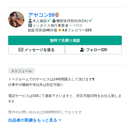
アヤコン59
本人確認
機密保持契約(NDA)
インボイス発行事業者
未登録
総販売実績
49
評価
4.9
フォロワー
220
無料で見積り相談
メッセージを送る
フォロー
220
スケジュール
トークルームでのサービスは24時間購入して頂けます❣️

仕事中や睡眠中等以外は対応可能✩

電話サービスはDMにて連絡下さいますと、対応可能日時をお伝え致しま
す♪

受付やお問い合わせは24時間対応しております

お待たせしないようスムーズな対応を心掛けていますので、よろしくお
出品者の実績をもっと見る
願いいたします(*´︶`*)