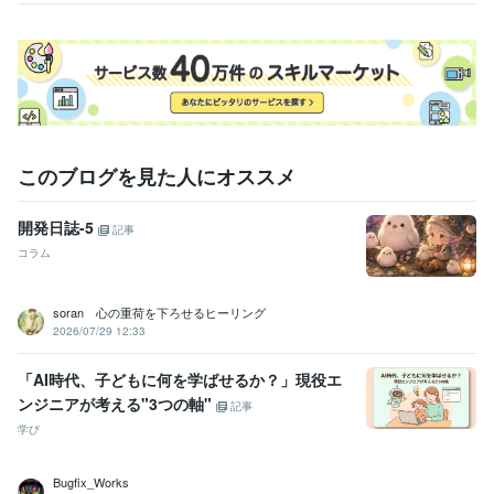
このブログを見た人にオススメ
開発日誌-5
記事
コラム
soran 心の重荷を下ろせるヒーリング
2026/07/29 12:33
「AI時代、子どもに何を学ばせるか？」現役エ
ンジニアが考える"3つの軸"
記事
学び
Bugfix_Works