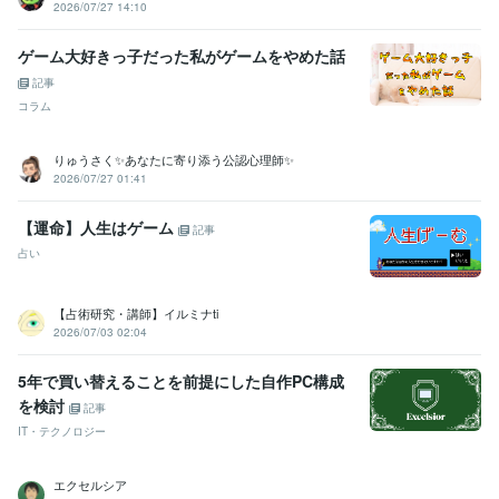
2026/07/27 14:10
ゲーム大好きっ子だった私がゲームをやめた話
記事
コラム
りゅうさく✨あなたに寄り添う公認心理師✨
2026/07/27 01:41
【運命】人生はゲーム
記事
占い
【占術研究・講師】イルミナti
2026/07/03 02:04
5年で買い替えることを前提にした自作PC構成
を検討
記事
IT・テクノロジー
エクセルシア