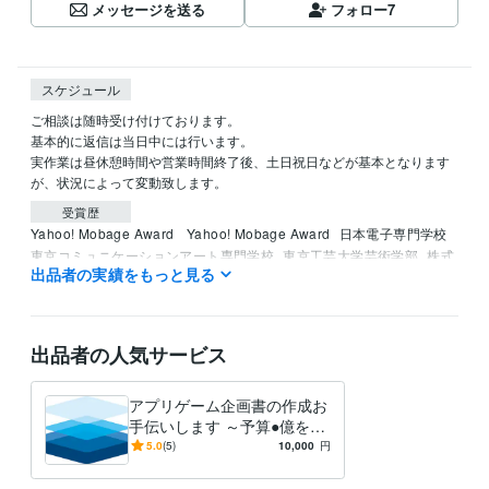
メッセージを送る
フォロー
7
スケジュール
ご相談は随時受け付けております。

基本的に返信は当日中には行います。

実作業は昼休憩時間や営業時間終了後、土日祝日などが基本となります
が、状況によって変動致します。
受賞歴
Yahoo! Mobage Award 
Yahoo! Mobage Award
日本電子専門学校
東京コミュニケーションアート専門学校
東京工芸大学芸術学部
株式
出品者の実績をもっと見る
会社クロスフィールド様
出品者の人気サービス
アプリゲーム企画書の作成お
手伝いします ～予算●億を引
き出すプロデューサーの企画
5.0
(5)
10,000
円
作成支援～