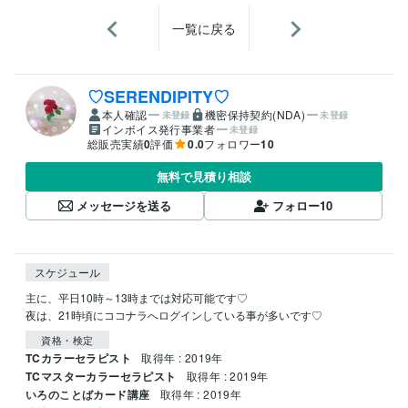
一覧に戻る
♡SERENDIPITY♡
本人確認
機密保持契約(NDA)
未登録
未登録
インボイス発行事業者
未登録
総販売実績
0
評価
0.0
フォロワー
10
無料で見積り相談
メッセージを送る
フォロー
10
スケジュール
主に、平日10時～13時までは対応可能です♡

夜は、21時頃にココナラへログインしている事が多いです♡
資格・検定
TCカラーセラピスト
取得年 : 2019年
TCマスターカラーセラピスト
取得年 : 2019年
いろのことばカード講座
取得年 : 2019年