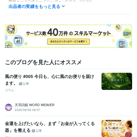
龍神カード公式カードリーダー
取得年 : 2018年
出品者の実績をもっと見る
フラーレンプロテクションプロ
取得年 : 2020年
得意分野
占い
龍神カードリーディング
子育て
人間関係
このブログを見た人にオススメ
風の便り #005 今日も、心に風のお便りを届け
ます。
記事
コラム
天羽詞鏡 WORD WEAVER
2026/08/08 08:57
金運を上げたいなら、まず「お金が入ってくる
器」を整える
記事