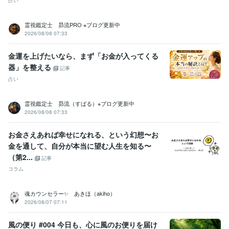
占い
霊視鑑定士 昴流PRO ※ブログ更新中
2026/08/08 07:33
金運を上げたいなら、まず「お金が入ってくる
器」を整える
記事
占い
霊視鑑定士 昴流（すばる）※ブログ更新中
2026/08/08 07:33
お金さえあれば幸せになれる、という幻想〜お
金を通して、自分が本当に望む人生を知る〜
（第2...
記事
コラム
魂カウンセラー✨ あきほ（akiho）
2026/08/07 07:11
風の便り #004 今日も、心に風のお便りを届け