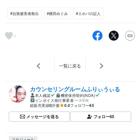
#拉致被害者救出
#横田めぐみ
#エホバの証人
6
一覧に戻る
カウンセリングルームふりぃうぃる
本人確認
機密保持契約(NDA)
インボイス発行事業者
未登録
総販売実績
0
評価
0.0
フォロワー
65
メッセージを送る
フォロー
65
スケジュール