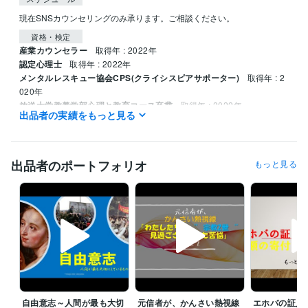
現在SNSカウンセリングのみ承ります。ご相談ください。
資格・検定
産業カウンセラー
取得年 : 2022年
認定心理士
取得年 : 2022年
メンタルレスキュー協会CPS(クライシスピアサポーター)
取得年 : 2
020年
放送大学教養学部心理と教育コース卒業
取得年 : 2022年
出品者の実績をもっと見る
調理師免許
取得年 : 1990年
中型自動車運転免許（８ｔ未満）
取得年 : 1993年
職長・安全衛生責任者
取得年 : 2002年
小型移動式クレーン講習修了
取得年 : 1994年
出品者のポートフォリオ
もっと見る
得意分野
悩み相談・カウンセリング
宗教２世の悩みを聴きます
解離性障害・
DIDの方の悩みを聴きます
引きこもりの方の悩みを聴きます
眠れな
い方の悩みを聴きます
嫌と言えない方の悩みを聴きます
生きること
に疲れた方の悩みを聴きます
自傷がやめられない方の悩みを聴きま
す
不登校だった方の悩みを聴きます
毒親の元で育った方のお話を聴
きます
〇〇〇がやめられない方のお話を聴きます
心理 親子関係 宗教
自由意志～人間が最も大切
元信者が、かんさい熱視線
エホバの証人