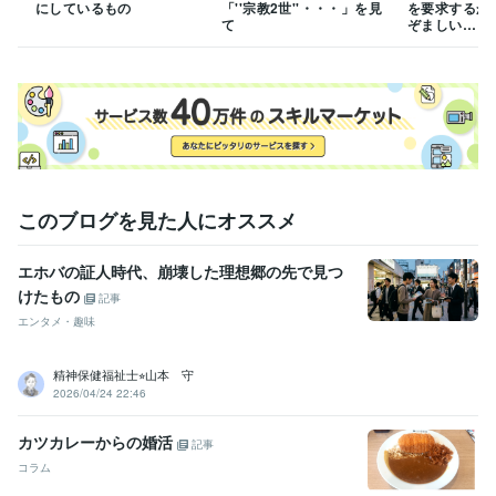
にしているもの
「''宗教2世''・・・」を見
を要求するか
て
ぞましい…
このブログを見た人にオススメ
エホバの証人時代、崩壊した理想郷の先で見つ
けたもの
記事
エンタメ・趣味
精神保健福祉士⭐︎山本 守
2026/04/24 22:46
カツカレーからの婚活
記事
コラム