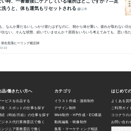
ない時、一番最後にケアしている場所はどこですか？―足
に洗うと、体も運気もリセットされる
記事
も、なんか重だるいしっかり寝たはずなのに、朝から体が重い。疲れが取れない日
が出ない。そんな状態、続いていませんか？原因をいろいろ考えてみても、思い当たるこ
｜潜在意識ヒーリング鑑定師
22:22