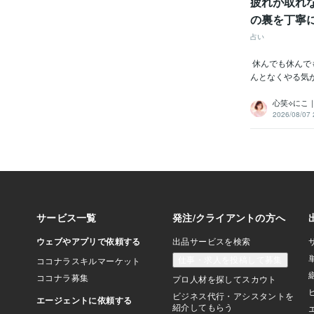
疲れが取れ
の裏を丁寧
占い
休んでも休んで
んとなくやる気
心笑⟡にこ
2026/08/07 