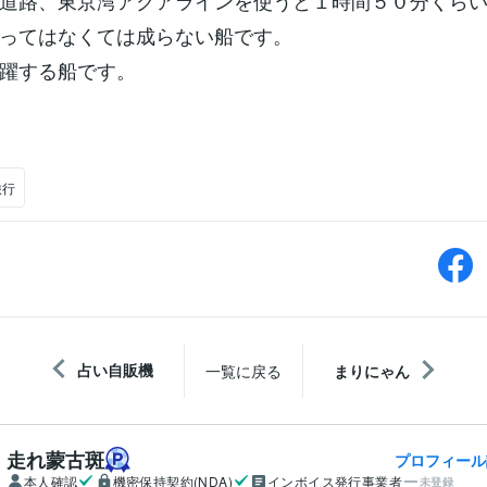
道路、東京湾アクアラインを使うと１時間５０分くら
ってはなくては成らない船です。
躍する船です。
旅行
占い自販機
一覧に戻る
まりにゃん
走れ蒙古斑
プロフィール
本人確認
機密保持契約(NDA)
インボイス発行事業者
未登録