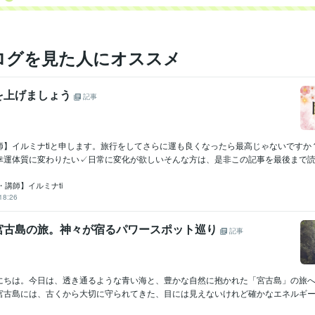
ログを見た人にオススメ
を上げましょう
記事
師】イルミナtiと申します。旅行をしてさらに運も良くなったら最高じゃないですか
幸運体質に変わりたい✓日常に変化が欲しいそんな方は、是非この記事を最後まで読ん.
・講師】イルミナti
18:26
宮古島の旅。神々が宿るパワースポット巡り
記事
にちは。今日は、透き通るような青い海と、豊かな自然に抱かれた「宮古島」の旅
宮古島には、古くから大切に守られてきた、目には見えないけれど確かなエネルギーを