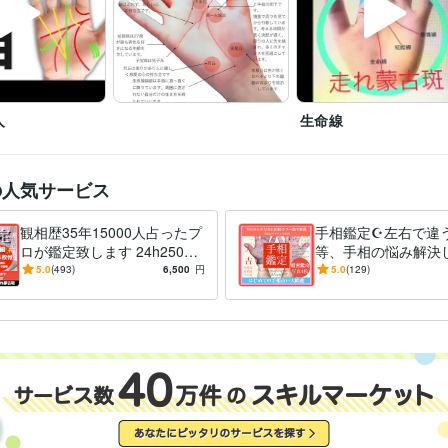
建築・土木・施工管理 / 建設コンサルタント
経験年数 : 26年
ライフスタイル・その他 / 占い師
経験年数 : 35年
ライフスタイル・その他 / 美容師・ネイリスト・美容家
経験年数 : 2
ライフスタイル・その他 / シェフ・パティシエ
経験年数 : 6年
ホワイトデンタルラボラトリー アミューズメント事業部走れ蒙古斑
歴
人
生命線
~ 現在
宅地建物取引士（旧 宅地建物取引主任者）
取得年 : 2006年
検定
美容師・管理美容師
取得年 : 1993年
の人気サービス
歯科技工士
取得年 : 1987年
調理師
取得年 : 1993年
観相歴35年15000人占ったプ
手相鑑定☪️左右で違
第二種電気工事士
取得年 : 1992年
ロが鑑定致します 24h25000
等、手相の悩み解決
手相鑑定士
取得年 : 2023年
字☪️線紋手形精密診断、開運
写真4枚解説両手手
5.0
(493)
6,500
円
5.0
(129)
未来占います
カラー線とテキスト
Excel:30年
Pages:5年
Word:30年
ChatGPT:1年
Google スプレッドシー
クリエイ
占います
ツール
悩み相談・カウンセリング
恋愛　結婚　子宝　仕事　金運　健康各
分野
ト占い　四柱推命算命術　おみくじ
人相学
占い
英語
日常会話レベル
力