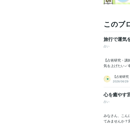
このブ
旅行で運気
占い
【占術研究・講
気を上げたい✓
【占術研究
2026/06/29 
心を癒やす
占い
みなさん、こん
てみませんか？