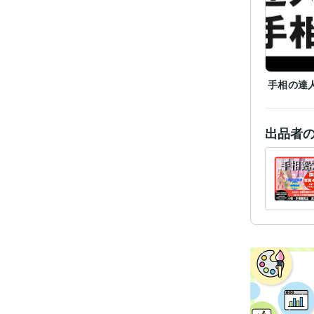
職
手相の達
資格・
出品者
ビジネス・
ティブ
得意
語学