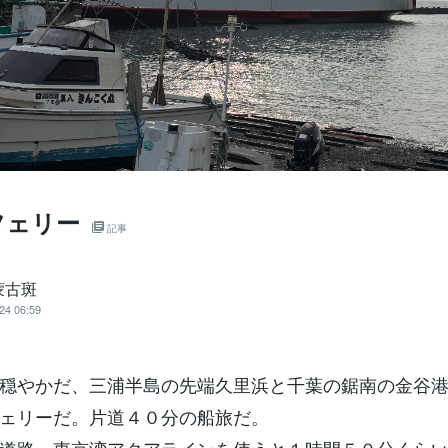
フェリー
記事
蒙古斑
24 06:59
穏やかだ、三浦半島の先端久里浜と千葉の鋸南の金谷
ェリーだ。片道４０分の船旅だ。