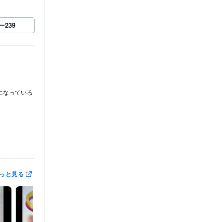
ー
239
になっている
ん。

なります。

きます。

っと見る