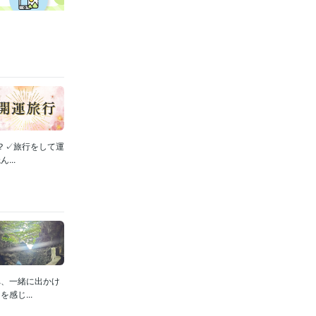
？✓旅行をして運
..
へ、一緒に出かけ
感じ...