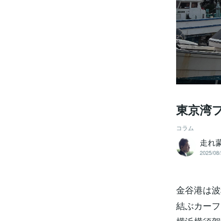
東京湾
コラム
走れ
2025/08/
金谷港は波
結ぶカーフ