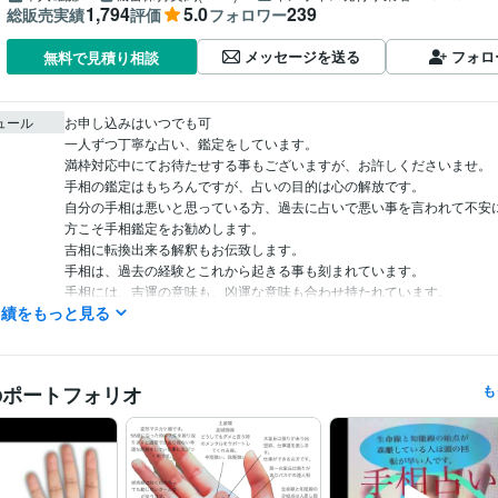
1,794
5.0
239
総販売実績
評価
フォロワー
メッセージを送る
フォロ
無料で見積り相談
ュール
お申し込みはいつでも可

一人ずつ丁寧な占い、鑑定をしています。

満枠対応中にてお待たせする事もございますが、お許しくださいませ。

手相の鑑定はもちろんですが、占いの目的は心の解放です。

自分の手相は悪いと思っている方、過去に占いで悪い事を言われて不安
方こそ手相鑑定をお勧めします。

吉相に転換出来る解釈もお伝致します。

手相は、過去の経験とこれから起きる事も刻まれています。

手相には、吉運の意味も、凶運な意味も合わせ持たれています。

実績をもっと見る
自分の事を一番知らないのは自分自身です。

自分は優しいという性格は、人にそう思われていても自分ではわかりませ
自分は短気、気長である事も、人にどう思われているかによって知る事に
客観的に自分を知る事で、自分の悩み、生き方、幸せを再発見する事がで
のポートフォリオ
も
何をやっても空回りする時こそ手相は心を掬い上げてくれる手段です。

不動産 / 不動産企画・不動産開発
経験年数 : 30年
職種