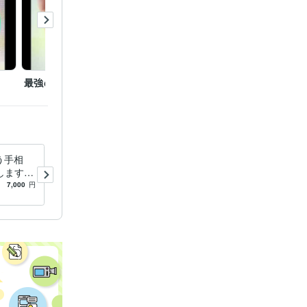
6年
1990年3月
最強の手相1
う手相
観相35年15000人占ったプロ
します
が詳細鑑定します 右手から
のひらに
性格、金運、仕事運、恋愛
7,000
円
5.0
(706)
3,500
円
で解説し
運、子宝、健康運を占いま
ト:3年
す。
運勢
タロッ