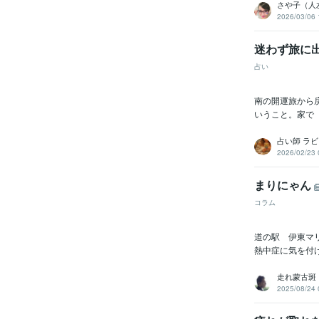
さや子（人
2026/03/06 
迷わず旅に
占い
南の開運旅から
いうこと。家で
占い師 ラ
2026/02/23 
まりにゃん
コラム
道の駅 伊東マ
熱中症に気を付
走れ蒙古斑
2025/08/24 