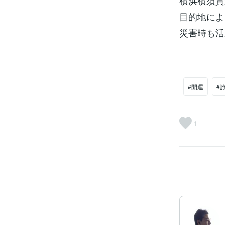
横浜横須賀
目的地によ
災害時も活
#開運
#
1