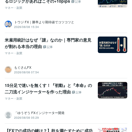
るロジックがあればこその+10pips
記事
マネー・副業
トウジ FX｜勝率より期待値でコツコツと
2026/08/08 15:34
米雇用統計はなぜ「謎」なのか｜専門家の意見
が割れる本当の理由
記事
マネー・副業
もぐさんFX
2026/08/08 07:54
15分足で迷いを無くす！『初動』と『本命』の
二刀流インジケーターを作った理由
記事
マネー・副業
​「ゆうぞう FXインジケーター開発
2026/08/08 05:29
【FXでの成功の鍵は？】欲を満たすために成功