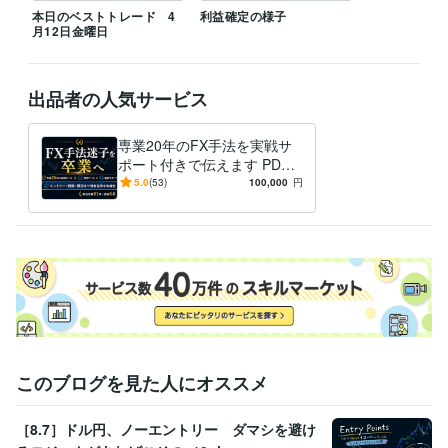
本日のベストトレード 4
利益確定の様子
月12日金曜日
出品者の人気サービス
専業20年のFX手法を実戦サ
ポート付きで伝えます PDF
で終わらせず、実際の相場で
5.0
(53)
100,000
円
使える形までサポートします
このブログを見た人にオススメ
［8.7］ドル円、ノーエントリー ダマシを避け