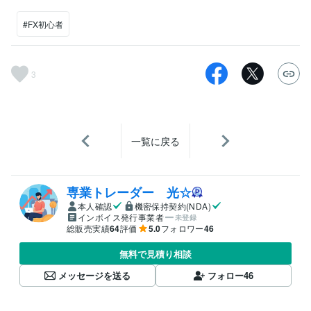
#FX初心者
3
一覧に戻る
専業トレーダー 光☆
本人確認
機密保持契約(NDA)
インボイス発行事業者
未登録
総販売実績
64
評価
5.0
フォロワー
46
無料で見積り相談
メッセージを送る
フォロー
46