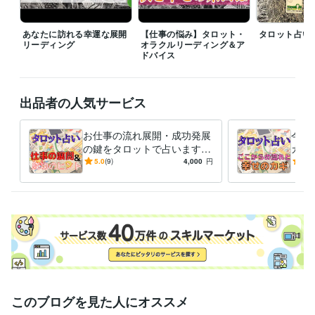
住まい・美容・生活相談
健康美容ダイエット相談
ダイエット
美容
健康
食事指導
栄養指導
腸内環境
肌荒れ
あなたに訪れる幸運な展開
【仕事の悩み】タロット・
タロット占い
メンタルヘルス
むくみ改善
アンチエイジング
リーディング
オラクルリーディング＆ア
ドバイス
学歴
青山学院大学
2007年3月 ~ 2011年2月
出品者の人気サービス
お仕事の流れ展開・成功発展
今か
の鍵をタロットで占います
カギ
手放すこと得ること、潜在意
手放
5.0
(9)
4,000
円
4.8
識と顕在意識、これから向か
識と
う先は？
う先
このブログを見た人にオススメ