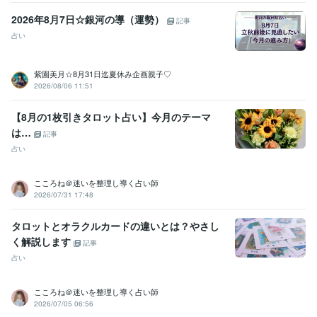
2026年8月7日☆銀河の導（運勢）
記事
占い
紫園美月☆8月31日迄夏休み企画親子♡
2026/08/06 11:51
【8月の1枚引きタロット占い】今月のテーマ
は…
記事
占い
こころね＠迷いを整理し導く占い師
2026/07/31 17:48
タロットとオラクルカードの違いとは？やさし
く解説します
記事
占い
こころね＠迷いを整理し導く占い師
2026/07/05 06:56