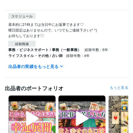
スケジュール
基本的に21時までは当日中にお返事できます♡

曜日固定はありませんので、いつでもご連絡下さい(^ ^)

お待ちしております♡
経験職種
事務・ビジネスサポート / 事務（一般事務）
経験年数 : 6年
ライフスタイル・その他 / 占い師
経験年数 : 4年
出品者の実績をもっと見る
職歴
株式会社横浜銀行
2011年3月 ~ 2014年11月
受賞歴
出品者のポートフォリオ
もっと見る
電話対応　銀行全支店で第２位
資格・検定
ダイエット検定1級
取得年 : 2019年
得意分野
占い
オラクルカードリーディング＆お悩み相談
オラクルカード
占い
カードリーディング
自己肯定感
お悩み相談
カウンセリング
心理学
愚痴聞き
波動
アファメーション