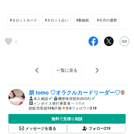
#タロットカード
#タロット占い
#数秘術
#今月の運勢
13
一覧に戻る
朋 tomo ♡オラクルカードリーダー♡
本人確認
機密保持契約(NDA)
インボイス発行事業者
未登録
総販売実績
158
評価
5.0
フォロワー
219
無料で見積り相談
メッセージを送る
フォロー
219