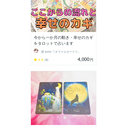
今から一か月の動き・幸せのカギ
をタロットで占います
朋 tomo ♡オラクルカードリーダー♡
4,000
4.8
円
(8)