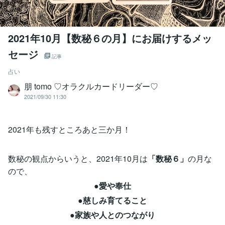
2021年10月【数秘６の月】にお届けするメッ
セージ
記事
占い
朋 tomo ♡オラクルカードリーダー♡
2021/09/30 11:30
2021年も残すところあと三か月！
数秘の観点からいうと、2021年10月は
「数秘６」
の月な
ので、
●愛や奉仕
●慈しみ育てること
●家族や人とのつながり