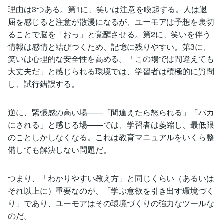
理由は3つある。第1に、笑いは注意を喚起する。人は退
屈を感じると注意が散漫になるが、ユーモアは予想を裏切
ることで脳を「おっ」と覚醒させる。第2に、笑いを伴う
情報は感情と結びつくため、記憶に残りやすい。第3に、
笑いは心理的な安全性を高める。「この場では間違えても
大丈夫だ」と感じられる環境では、学習者は積極的に質問
し、試行錯誤する。
逆に、緊張感の高い場——「間違えたら怒られる」「バカ
にされる」と感じる場——では、学習者は萎縮し、最低限
のことしかしなくなる。これは教育マニュアルをいくら整
備しても解決しない問題だ。
つまり、「わかりやすい教え方」と同じくらい（あるいは
それ以上に）重要なのが、「学ぶ意欲を引き出す環境づく
り」であり、ユーモアはその環境づくりの強力なツールな
のだ。