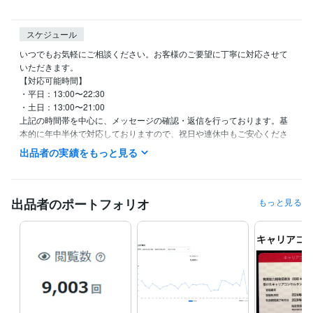
スケジュール
いつでもお気軽にご相談ください。お客様のご要望に丁寧に対応させて
いただきます。

【対応可能時間】

・平日：13:00〜22:30

・土日：13:00〜21:00

上記の時間帯を中心に、メッセージの確認・返信を行っております。基
本的に年中半休で対応しておりますので、祝日や連休中もご安心くださ
い。

出品者の実績をもっと見る
【返信について】

お問い合わせいただいたメッセージには、できる限り迅速に返信いたし
ます。対応時間内であれば、通常数時間以内にご返信できることが多い
ですが、作業状況により多少お時間をいただく場合もございます。お急
出品者のポートフォリオ
もっと見る
ぎの案件の場合は、メッセージにてその旨お知らせいただけますと幸い
です。

【お休みについて】

基本的に定休日は設けておりませんが、やむを得ない事情でお休みをい
ただく場合は、事前にプロフィールやメッセージにてお知らせいたしま
す。

【ご納品・作業について】

ご依頼内容によって作業時間は異なりますが、納期は余裕を持って設定