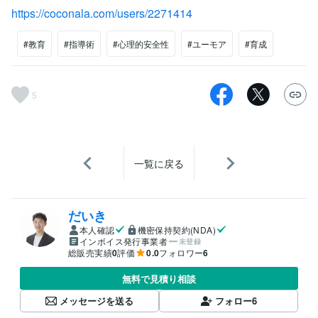
https://coconala.com/users/2271414
#教育
#指導術
#心理的安全性
#ユーモア
#育成
5
一覧に戻る
だいき
本人確認
機密保持契約(NDA)
インボイス発行事業者
未登録
総販売実績
0
評価
0.0
フォロワー
6
無料で見積り相談
メッセージを送る
フォロー
6