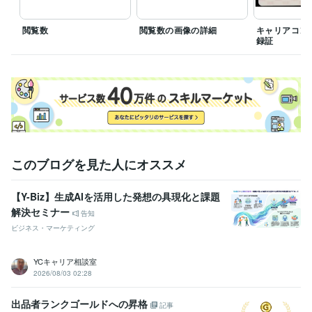
し、確実にお約束を守ることを心がけております。ご不明な点やご心配
なことがございましたら、どんな小さなことでもお気軽にお尋ねくださ
閲覧数
閲覧数の画像の詳細
キャリアコン
い。

録証
丁寧なコミュニケーションを大切に、満足いただけるサービス提供を目
指しております。
経験職種
生産・品質管理 / 生産技術・製造技術
経験年数 : 14年
ライフスタイル・その他 / カウンセラー・コーチ
経験年数 : 6年
資格・検定
産業カウンセラー
取得年 : 2018年
キャリアコンサルタント
取得年 : 2023年
このブログを見た人にオススメ
【Y-Biz】生成AIを活用した発想の具現化と課題
解決セミナー
告知
ビジネス・マーケティング
YCキャリア相談室
2026/08/03 02:28
出品者ランクゴールドへの昇格
記事