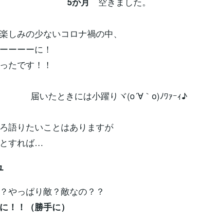
空きました。
5か月
楽しみの少ないコロナ禍の中、
ーーーーに！
ったです！！
届いたときには小躍りヾ(o´∀｀o)ﾉﾜｧｰｨ♪
ろ語りたいことはありますが
とすれば…
ュ
？やっぱり敵？敵なの？？
に！！（勝手に）