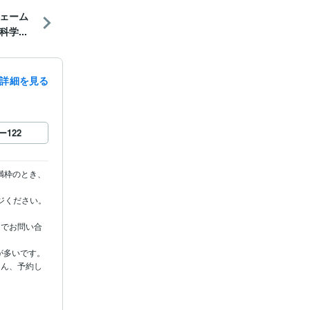
ェーム
学...
詳細を見る
ー
122
満枠のとき、
ださい。

）でお問い合
多いです。

ろん、予約し