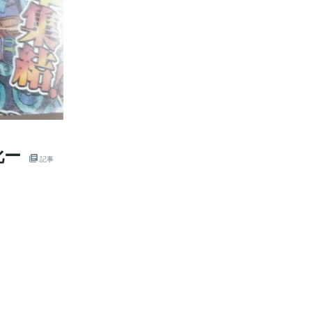
化ー
記事