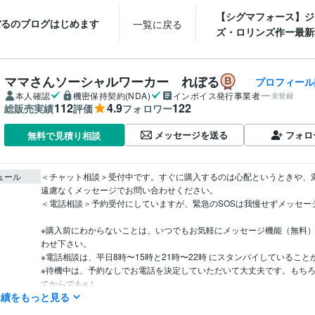
【シグマフォース】ジ
ぼるのブログはじめます
一覧に戻る
ズ・ロリンズ作ー最新科
ママさんソーシャルワーカー れぼる
プロフィール
本人確認
機密保持契約(NDA)
インボイス発行事業者
未登録
112
4.9
122
総販売実績
評価
フォロワー
メッセージを送る
フォロ
無料で見積り相談
ュール
＜チャット相談＞受付中です。すぐに購入するのは心配というときや、
遠慮なくメッセージでお問い合わせください。

＜電話相談＞予約受付にしていますが、緊急のSOSは我慢せずメッセージく
※購入前にわからないことは、いつでもお気軽にメッセージ機能（無料
わせ下さい。

※電話相談は、平日8時〜15時と21時〜22時 にスタンバイしていることが
※待機中は、予約なしでお電話を決定していただいて大丈夫です。もち
てからでも○！
実績をもっと見る
事務・ビジネスサポート / 事務（一般事務）
経験年数 : 2年
職種