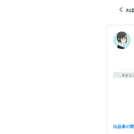
れ
スケジ
出品者の
経験