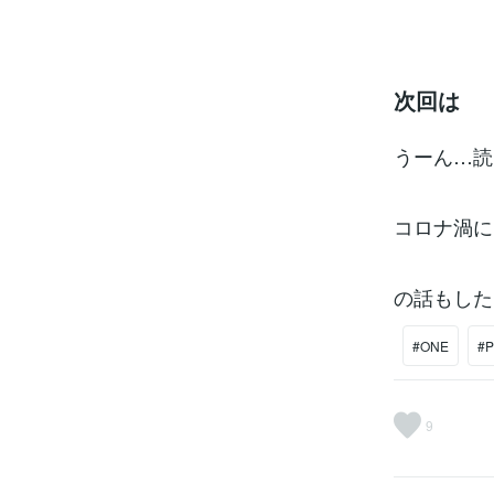
次回は
うーん…読
コロナ渦に
の話もした
#ONE
#P
9