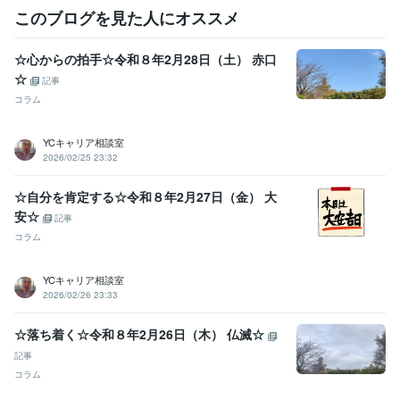
このブログを見た人にオススメ
その他ツール
ジョブカード:7年
☆心からの拍手☆令和８年2月28日（土） 赤口
得意分野
☆
記事
悩み相談・カウンセリング
キャリアカウンセリング・コンサルティ
コラム
ング
ジョブクラフティング・コーチ
悩み 仕事 ビジネス
経営
転職
就活
就職
YCキャリア相談室
学歴
2026/02/25 23:32
日本工業大学
1976年3月 ~ 1980年2月
☆自分を肯定する☆令和８年2月27日（金） 大
安☆
記事
コラム
YCキャリア相談室
2026/02/26 23:33
☆落ち着く☆令和８年2月26日（木） 仏滅☆
記事
コラム