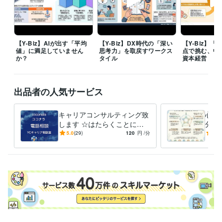
株式会社ナムコ
1980年6月 ~ 1985年2月
1985年3月 ~ 1988年2月
1988年3月 ~ 1990年2月
1990年3月 ~ 1991年2月
1991年3月 ~ 2
005年2月
2005年3月 ~ 2008年2月
株式会社バンダイナムコホールディングス
2008年3月 ~ 2014年2月
【Y-Biz】AIが出す「平均
【Y-Biz】DX時代の「深い
【Y-Biz】
ワイ・キャリアサポーターズ
2014年3月 ~ 現在
値」に満足していません
思考力」を取戻すワークス
点で挑む、中
か？
タイル
資本経営
資格・検定
キャリアコンサルタント
取得年 : 2018年
キャリア・デベロップメント・アドバイザー（CDA）
取得年 : 2018
出品者の人気サービス
年
昇降機検査資格者
取得年 : 1998年
キャリアコンサルティング致
心の
プログラミング言語・フレームワーク
します ☆はたらくことにつ
分を
C:5年
C++:5年
HTML:20年
Java:10年
JavaScript:10年
PHP:5年
いての相談相手☆
変え
5.0
(29)
120
円
/分
5.0
PL/SQL:3年
SQL:3年
VBA:10年
Visual Basic:10年
己受
ビジネス・クリエイティブツール
WordPress:3年
Access:10年
Excel:15年
Google サイト:5年
Google スプレッドシート:5年
Google スライド:5年
Google ドキュメント:5年
Numbers:10年
Pages:10年
PowerPoint:10年
Word:10年
STORES:1年
弥生会計:1年
Google Analytics:5年
Microsoft Project:4年
ChatGPT:2年
Bard:1年
Adobe Photoshop:5年
Adobe Illustrator:3年
AutoCAD:5年