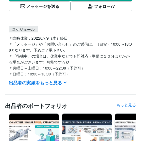
メッセージを送る
フォロー
77
スケジュール
＊臨時休業：20226/7/9（木）終日

＊「メッセージ」や「お問い合わせ」のご返信は、（目安）10:00〜18:0
0となります。予めご了承下さい。

＊「待機中」の場合は、休業中などでも即対応（準備に１０分ほどかか
る場合がございます）可能です☆彡

＊月曜日～土曜日：10:00～22:00（予約可）

＊日曜日：10:00～18:00（予約可）

＊学会・セミナー講演などで臨時休業することがございます。
出品者の実績をもっと見る
経験職種
エンジニア / 情報システム・社内SE
経験年数 : 5年
ゲーム / ゲームプロデューサー・ディレクター・プランナー
経験年
出品者のポートフォリオ
もっと見る
数 : 10年
コンサルタント / 経営コンサルタント
経験年数 : 25年
経営・マネジメント / 経営企画・経営戦略
経験年数 : 15年
研究・開発・設計 / 電気・電子制御設計
経験年数 : 5年
職歴