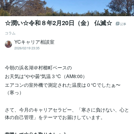
☆潤い☆令和８年2月20日（金） 仏滅☆
記事
コラム
YCキャリア相談室
2026/02/19 23:35
今朝の浜名湖＠村櫛町ベースの
お天気は”やや曇”気温３℃（AM8:00）
エアコンの室外機で測定された温度は０℃でしたぁ〜
（寒っ）
さて、今月のキャリアセラピー、「寒さに負けない、心と
体の自己管理」をテーマでお届けしています。