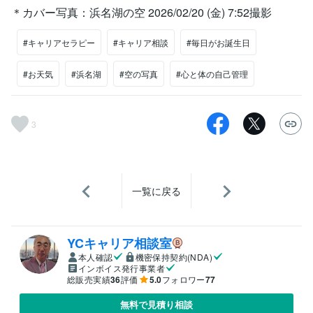
＊カバー写真：浜名湖の空 2026/02/20 (金) 7:52撮影
#キャリアセラピー
#キャリア相談
#毎日がお誕生日
#お天気
#浜名湖
#空の写真
#心と体の自己管理
3
一覧に戻る
YCキャリア相談室
本人確認
機密保持契約(NDA)
インボイス発行事業者
総販売実績
36
評価
5.0
フォロワー
77
無料で見積り相談