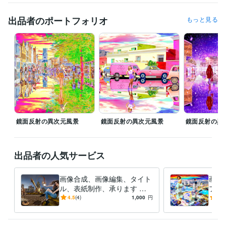
得意分野
出品者のポートフォリオ
もっと見る
動画編集・映像制作
画像合成、画像修正、タイトル制作、ブログ
合成画像
合成写真
タイトル制作
表紙制作
ブログ記事
アフェリエイト
ニュース記事
スチームパンク
サイバーパンク
小説
学歴
東京都立工芸高等学校
1988年3月 ~ 1990年2月
鏡面反射の異次元風景
鏡面反射の異次元風景
鏡面反射の異
出品者の人気サービス
画像合成、画像編集、タイト
画像
ル、表紙制作、承ります シ
フト
ュールで異次元な世界の空間
で、
4.5
(4)
1,000
円
-
(1)
演出をします。
す！