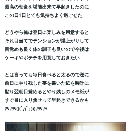
最高の朝食を堪能出来て早起きしたのに
この日1日とても気持ちよく過ごせた
どうやら俺は翌日に楽しみを用意すると
それ目当てでテンションが爆上がりして
目覚めも良く体の調子も良いので今後は
ケーキやポテチを用意しておきたい
とは言っても毎日食べると太るので逆に
前日にやり残した事を書いた紙を時計に
貼り翌朝目覚めるとやり残しのメモ紙が
すぐ目に入り焦せって早起きできるかも
ｱﾜﾜﾜﾜ(((ﾟдﾟ; )))ﾜﾜﾜﾜｯ