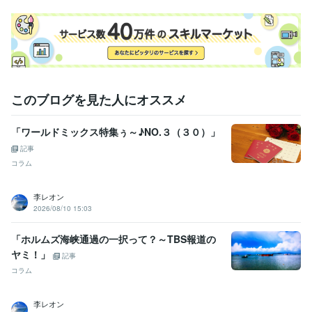
このブログを見た人にオススメ
「ワールドミックス特集ぅ～♪NO.３（３０）」
記事
コラム
李レオン
2026/08/10 15:03
「ホルムズ海峡通過の一択って？～TBS報道の
ヤミ！」
記事
コラム
李レオン