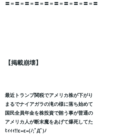
〓＝〓＝〓＝〓＝〓＝〓＝〓＝〓＝〓＝〓
【掲載崩壊】
最近トランプ関税でアメリカ株が下がり
まるでナイアガラの滝の様に落ち始めて
国民全員年金を株投資で賄う事が普通の
アメリカ人が断末魔をあげて爆死してた
ﾋｨｨｨ!!ε=ε=(ﾉ;ﾟДﾟ)ﾉ