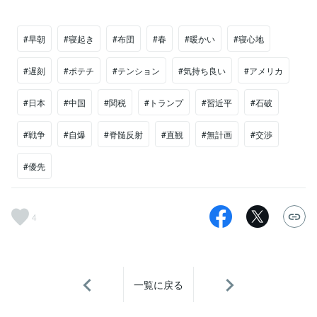
#早朝
#寝起き
#布団
#春
#暖かい
#寝心地
#遅刻
#ポテチ
#テンション
#気持ち良い
#アメリカ
#日本
#中国
#関税
#トランプ
#習近平
#石破
#戦争
#自爆
#脊髄反射
#直観
#無計画
#交渉
#優先
4
一覧に戻る