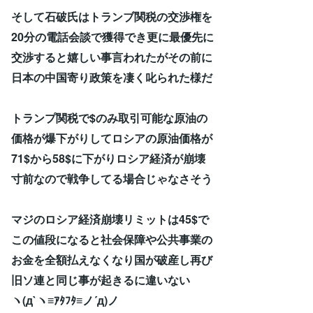
そして石破氏はトランブ関税の交渉権を
20分の電話会談で獲得でき更に最優先に
交渉すると嬉しい事言われたがその前に
日本の中国寄り政策を凄く叱られた様だ
トランプ関税で$のみ取引可能な原油の
価格が爆下がりしてロシアの原油価格が
71$から58$に下がりロシア経済が崩壊
寸前なので戦争してる場合じゃなさそう
マジのロシア経済崩壊リミットは45$で
この値段になると社会保障や公共事業の
お金を全額払えなくなり国が破産し再び
旧ソ連と同じ事が起きるに違いない
ヽ(д`ヽ≡ｱﾀﾌﾀ≡ノ´д)ノ