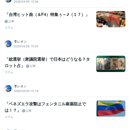
2026/04/09 15:06
「台湾ヒット曲（＆F4）特集ぅ～♪（１７）」
記事
コラム
李レオン
2026/03/28 15:00
「総選挙（衆議院選挙）で日本はどうなる？タ
ロット占」
記事
コラム
李レオン
2026/02/05 15:18
「ベネズエラ攻撃はフェンタニル麻薬阻止で
は！？」
記事
コラム