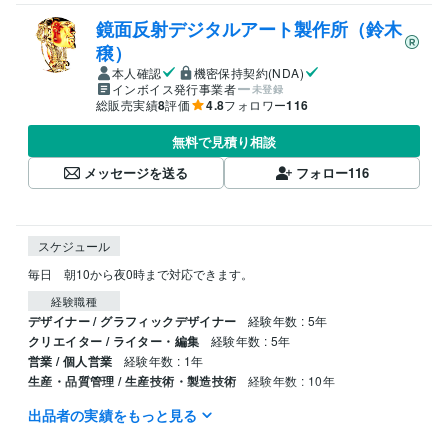
鏡面反射デジタルアート製作所（鈴木
穣）
本人確認
機密保持契約(NDA)
インボイス発行事業者
未登録
総販売実績
8
評価
4.8
フォロワー
116
無料で見積り相談
メッセージを送る
フォロー
116
スケジュール
毎日　朝10から夜0時まで対応できます。
経験職種
デザイナー / グラフィックデザイナー
経験年数 : 5年
クリエイター / ライター・編集
経験年数 : 5年
営業 / 個人営業
経験年数 : 1年
生産・品質管理 / 生産技術・製造技術
経験年数 : 10年
出品者の実績をもっと見る
職歴
デニーズ
1991年3月 ~ 1999年5月