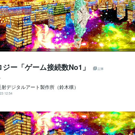
ロジー「ゲーム接続数No1」
記事
ー
反射デジタルアート製作所（鈴木穣）
23 12:54