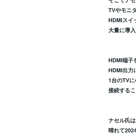
TVやモニ
HDMIス
大量に導入
HDMI端
HDMI出
1台のTV
接続するこ
ナセル氏は
晴れて20