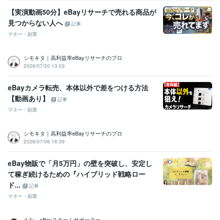
【実演動画50分】eBayリサーチで売れる商品が
見つからない人へ
記事
マネー・副業
シモキタ｜高利益率eBayリサーチのプロ
2026/07/20 13:03
eBayカメラ転売、本体以外で差をつける方法
【動画あり】
記事
マネー・副業
シモキタ｜高利益率eBayリサーチのプロ
2026/07/06 16:39
eBay物販で「月5万円」の壁を突破し、安定し
て稼ぎ続けるための『ハイブリッド戦略ロー
ド...
記事
マネー・副業
えな eBayスタートサポーター