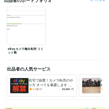
出品者のポートフォリオ
eBayカメラ輸出転売 リミ
ット数
出品者の人気サービス
在宅で副業！カメラ転売のや
eb
り方 すべてを暴露します 円
れ筋
安の今、輸出がアツい 初歩
ラの
5.0
(211)
33,000
円
5.0
から実益に至るプロセスを詳
必見
細解説
ます