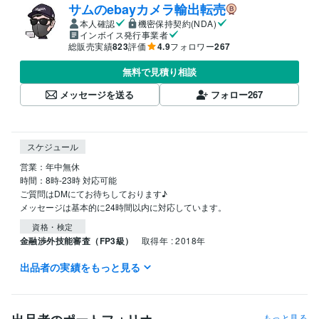
サムのebayカメラ輸出転売
本人確認
機密保持契約(NDA)
インボイス発行事業者
総販売実績
823
評価
4.9
フォロワー
267
無料で見積り相談
メッセージを送る
フォロー
267
スケジュール
営業：年中無休

時間：8時-23時 対応可能

ご質問はDMにてお待ちしております♪

資格・検定
金融渉外技能審査（FP3級）
取得年 : 2018年
出品者の実績をもっと見る
得意分野
資産運用・副業の相談
カメラを商材とした物販
ビジネス
もっと見る