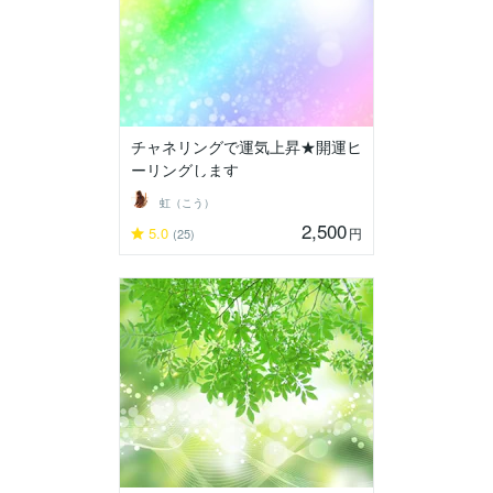
チャネリングで運気上昇★開運ヒ
ーリングします
虹（こう）
2,500
5.0
円
(25)