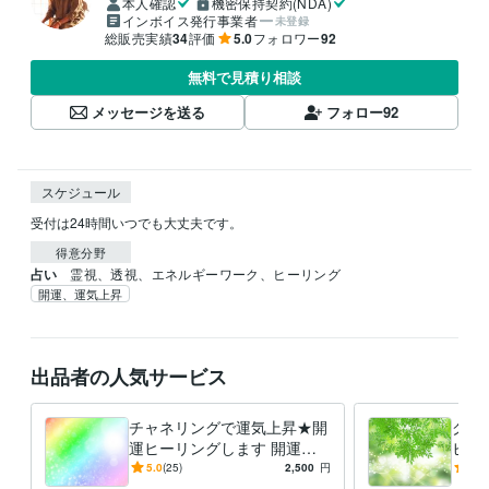
本人確認
機密保持契約(NDA)
インボイス発行事業者
未登録
総販売実績
34
評価
5.0
フォロワー
92
無料で見積り相談
メッセージを送る
フォロー
92
スケジュール
得意分野
占い
霊視、透視、エネルギーワーク、ヒーリング
開運、運気上昇
出品者の人気サービス
チャネリングで運気上昇★開
グラ
運ヒーリングします 開運★
ヒー
金運♪仕事運♪恋愛運♪結婚運
いる
5.0
(25)
2,500
円
5.0
♩願いを叶えましょう
容さ