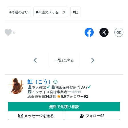
#今週の占い
#今週のメッセージ
#虹
8
一覧に戻る
虹（こう）
本人確認
機密保持契約(NDA)
インボイス発行事業者
未登録
総販売実績
34
評価
5.0
フォロワー
92
無料で見積り相談
メッセージを送る
フォロー
92