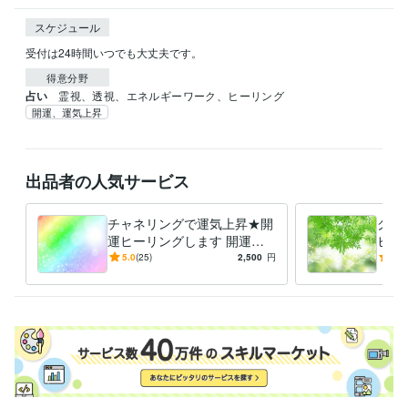
スケジュール
得意分野
占い
霊視、透視、エネルギーワーク、ヒーリング
開運、運気上昇
出品者の人気サービス
チャネリングで運気上昇★開
グラ
運ヒーリングします 開運★
ヒー
金運♪仕事運♪恋愛運♪結婚運
いる
5.0
(25)
2,500
円
5.0
♩願いを叶えましょう
容さ