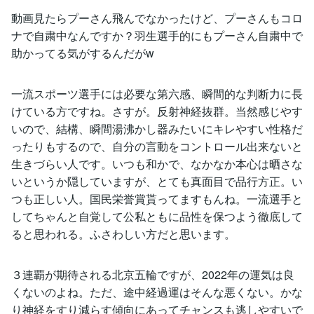
動画見たらプーさん飛んでなかったけど、プーさんもコロ
ナで自粛中なんですか？羽生選手的にもプーさん自粛中で
助かってる気がするんだがw
一流スポーツ選手には必要な第六感、瞬間的な判断力に長
けている方ですね。さすが。反射神経抜群。当然感じやす
いので、結構、瞬間湯沸かし器みたいにキレやすい性格だ
ったりもするので、自分の言動をコントロール出来ないと
生きづらい人です。いつも和かで、なかなか本心は晒さな
いというか隠していますが、とても真面目で品行方正。い
つも正しい人。国民栄誉賞貰ってますもんね。一流選手と
してちゃんと自覚して公私ともに品性を保つよう徹底して
ると思われる。ふさわしい方だと思います。
３連覇が期待される北京五輪ですが、2022年の運気は良
くないのよね。ただ、途中経過運はそんな悪くない。かな
り神経をすり減らす傾向にあってチャンスも逃しやすいで