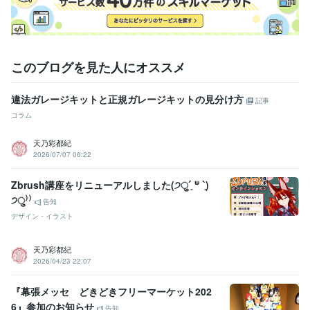
このブログを見た人にオススメ
違法ガレージキットと正規ガレージキットの見分け方
記事
コラム
天乃彩都紀
2026/07/07 06:22
Zbrush講座をリニューアルしました(੭ु´͈ ᐜ `͈)
੭ु⁾⁾
告知
デザイン・イラスト
天乃彩都紀
2026/04/23 22:07
『幕張メッセ どきどきフリーマーケット202
6』参加のお知らせ
告知