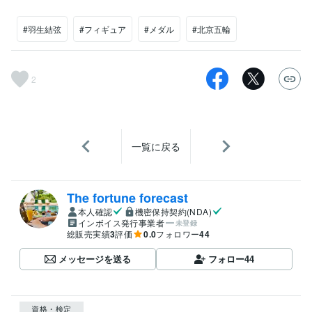
#羽生結弦
#フィギュア
#メダル
#北京五輪
2
一覧に戻る
The fortune forecast
本人確認
機密保持契約(NDA)
インボイス発行事業者
未登録
総販売実績
3
評価
0.0
フォロワー
44
メッセージを送る
フォロー
44
資格・検定