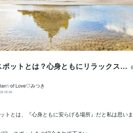
スポットとは？心身ともにリラックス…
cian✨of Love♡みつき
06 05:46
ットとは、『心身ともに安らげる場所』だと私は思い