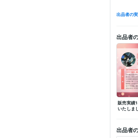
出品者の
出品者
販売実績1
いたしま
出品者