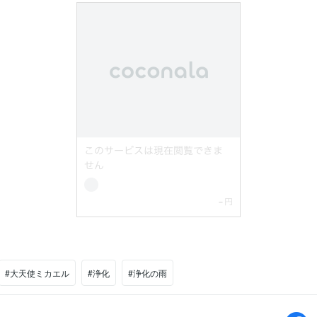
#大天使ミカエル
#浄化
#浄化の雨