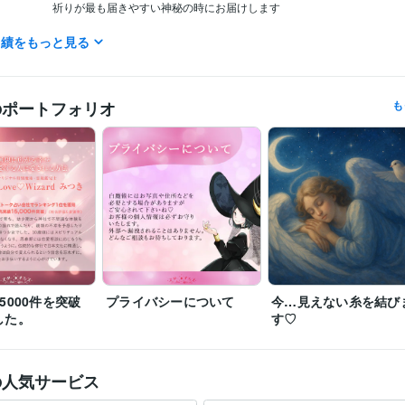
祈りが最も届きやすい神秘の時にお届けします

実績をもっと見る
✅ココナラ累計18,000件突破‼️

数字では語りきれない魂との対話を重ねてまいりました。

✅トップクラスの霊視鑑定士

のポートフォリオ
も
平均評価は4.96以上‼️

受け取ってくださる皆さまから、最高評価を多数いただいております。

〜完全ヴィーガン・断食・滝行…そして日々の修行〜

魂を研ぎ澄ませるための祈りの鍛錬を

この瞬間も続けています

私の施術は、東京…または、アーサー王の聖地…

イギリス・ティンタジェルの修行場より

5000件を突破
プライバシーについて
今…見えない糸を結び
した。
す♡
聖なるエネルギーと共にお届けしております♡

願いが魂の次元から動き出しますように…

の人気サービス
《リピーター様もご歓迎‼️》
