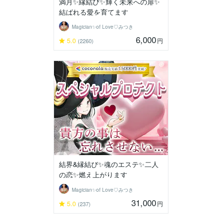
満月✨縁結び✨輝く未来への扉✨
結ばれる愛を育てます
Magician✨of Love♡みつき
6,000
5.0
円
(2260)
結界&縁結び✨魂のエステ✨二人
の恋✨燃え上がります
Magician✨of Love♡みつき
31,000
5.0
円
(237)