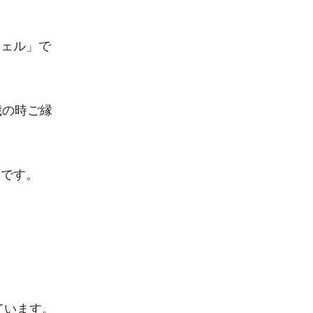
シェル」で
歳の時ご縁
所です。
ています。