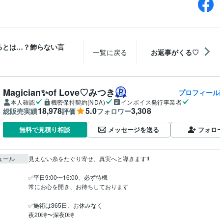
るとは…？飾らない言
一覧に戻る
お返事がくる♡
Magician✨of Love♡みつき
プロフィール
本人確認
機密保持契約(NDA)
インボイス発行事業者
18,978
5.0
3,308
総販売実績
評価
フォロワー
メッセージを送る
フォロ
無料で見積り相談
ュール
見えない糸をたぐり寄せ、真実へと導きます‼️

✅平日9:00〜16:00、必ず待機

常にお心を開き、お待ちしております

✅施術は365日、お休みなく

夜20時〜深夜0時
