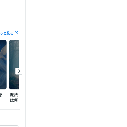
っと見る
ま
魔法って何？遠隔魔術と
魔術師の信念とは…
占い師
は何？
は？