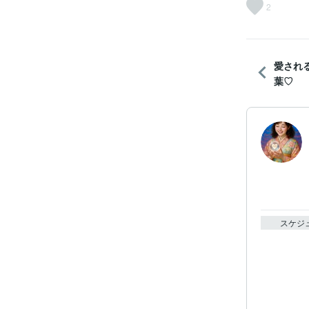
2
愛され
葉♡
スケジ