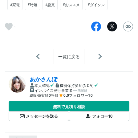
#家電
#時短
#懸賞
#おススメ
#ダイソン
1
一覧に戻る
あかさんぽ
本人確認
機密保持契約(NDA)
インボイス発行事業者
未登録
総販売実績
0
評価
0.0
フォロワー
10
無料で見積り相談
メッセージを送る
フォロー
10