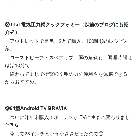
②T-fal 電気圧力鍋クックフォミー（以前のブログにも紹
介💕）
アウトレットで黒色、2万で購入。100種類のレシピ内
蔵。
ローストビーフ・スペアリブ・豚の角煮も、調理時間は
ほぼ10分で
終わってまじで衝撃🙃文明の力の便利さを体感できる
からおすすめ。
③64型Android TV BRAVIA
ついに昨年末購入！ボーナスが TVに生まれ変わりまし
た💸👋
今まで26インチという小ささだったので😇