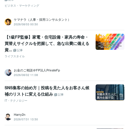
ビジネス・マーケティング
ケマナラ（人事・採用コンサルタント）
2026/08/03 00:50
【1級FP監修】家電・住宅設備・家具の寿命・
買替えサイクルを把握して、急な出費に備える
資...
記事
ライフスタイル
お金のご相談＠FP法人PrivateFp
2026/08/02 11:08
SNS集客の始め方｜投稿を見た人をお客さん候
補のリストに変える仕組み
記事
IT・テクノロジー
Harry2n
2026/07/31 13:50