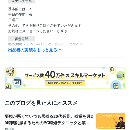
スケジュール
基本的には…✴︎

平日の午前、夜

日曜日

その他、できる限りご対応させていただきます

お気軽にメッセージください！\( ˆoˆ )/
得意分野
悩み相談・カウンセリング
励まし、勇気付け
出品者の実績をもっと見る
恋愛 仕事 結婚
このブログを見た人にオススメ
要領が悪くていつも居残る20代必見。残業を月2
0時間削減するためのPC時短テクニックと業...
記事