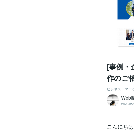
[事例・
作のご
ビジネス・マー
Web制
2023/05/
こんにちはD