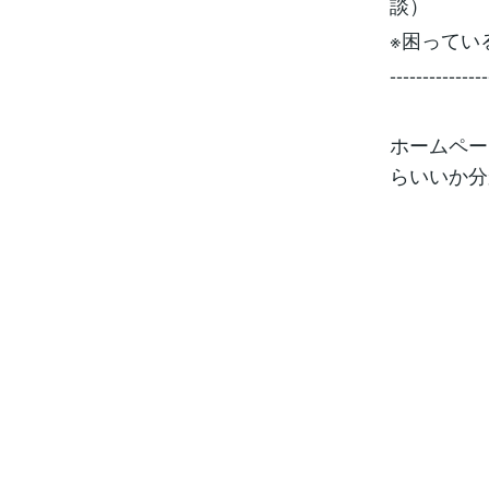
談）
※困ってい
---------------
ホームペー
らいいか分