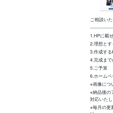
ご相談いた
---------------
1.HPに
2.理想と
3.作成す
4.完成ま
5.ご予算
6.ホーム
※画像につ
※納品後の
対応いたし
※毎月の更