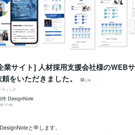
企業サイト] 人材採用支援会社様のWEB
依頼をいただきました。
記事
ケティング
作 DesignNote
05 17:49
esignNoteと申します。