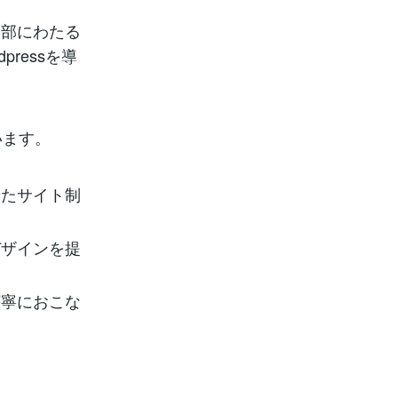
細部にわたる
ressを導
います。
せたサイト制
デザインを提
丁寧におこな