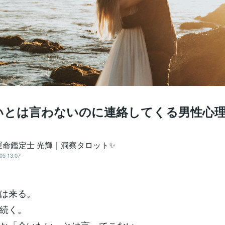
いとは言わないのに連絡してくる男性心
運命鑑定士 光輝｜洞察タロット✨️
05 13:07
は来る。
続く。