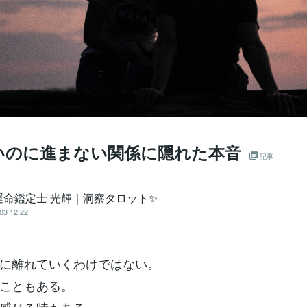
いのに進まない関係に隠れた本音
記事
運命鑑定士 光輝｜洞察タロット✨️
03 12:22
に離れていくわけではない。
こともある。