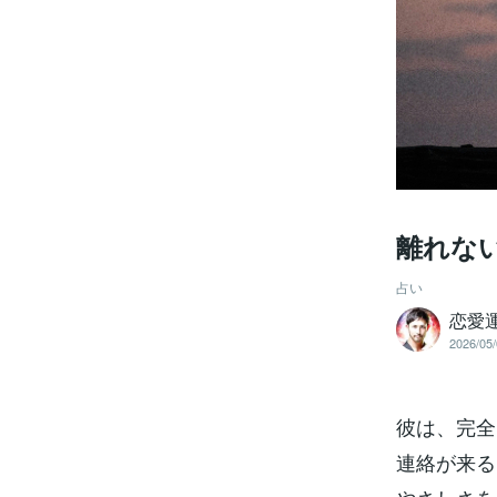
離れな
占い
恋愛
2026/05/
彼は、完全
連絡が来る