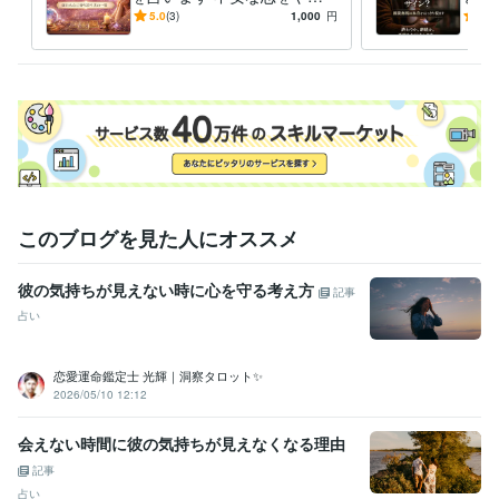
しく整理し次の一歩を示しま
未来
5.0
(3)
1,000
円
5.0
す
このブログを見た人にオススメ
彼の気持ちが見えない時に心を守る考え方
記事
占い
恋愛運命鑑定士 光輝｜洞察タロット✨️
2026/05/10 12:12
会えない時間に彼の気持ちが見えなくなる理由
記事
占い