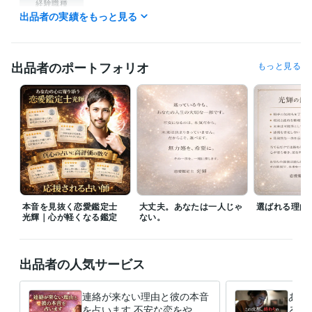
経験職種
出品者の実績をもっと見る
AI・機械学習 / AIエンジニア
経験年数 : 10年
管理 / 内部監査・内部統制
経験年数 : 30年
事務・ビジネスサポート / 事務（一般事務）
経験年数 : 14年
人事 / 人材開発・人材育成・研修
経験年数 : 20年
出品者のポートフォリオ
もっと見る
ライフスタイル・その他 / 占い師
経験年数 : 20年
受賞歴
Kindle出版『どん底からのココナラ再起術』
ビジネス・クリエイティブツール
ペライチ:15年
Excel:40年
Word:35年
ChatGPT:5年
得意分野
占い
電話占い
お悩み相談
電話鑑定
恋愛 不倫
彼氏の気持ち
人間関係
本音を見抜く恋愛鑑定士
大丈夫。あなたは一人じゃ
選ばれる理由
光輝｜心が軽くなる鑑定
ない。
出品者の人気サービス
連絡が来ない理由と彼の本音
あの
を占います 不安な恋をやさ
るか