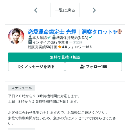
一覧に戻る
恋愛運命鑑定士 光輝｜洞察タロット✨️
本人確認
機密保持契約(NDA)
インボイス発行事業者
未登録
総販売実績
58
評価
4.8
フォロワー
166
無料で見積り相談
メッセージを送る
フォロー
166
スケジュール
平日２０時から２３時待機時間に対応します。

土日   ８時から２３時待機時間に対応します。

お客様に合わせる努力をしますので、お気軽にご連絡ください。

多忙で待機時間が短いため、急ぎの方はメッセージでお知らせくださ
い。