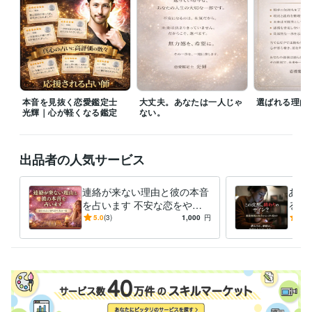
Kindle出版『どん底からのココナラ再起術』
ビジネス・クリエイティブツール
ペライチ:15年
Excel:40年
Word:35年
ChatGPT:5年
得意分野
占い
電話占い
お悩み相談
電話鑑定
恋愛 不倫
彼氏の気持ち
人間関係
本音を見抜く恋愛鑑定士
大丈夫。あなたは一人じゃ
選ばれる理由
光輝｜心が軽くなる鑑定
ない。
出品者の人気サービス
連絡が来ない理由と彼の本音
あの
を占います 不安な恋をやさ
るか
しく整理し次の一歩を示しま
未来
5.0
(3)
1,000
円
5.0
す