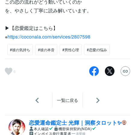
この恋の流れがどう動いていくのか
を、やさしく丁寧に読み解いています。
▶︎【恋愛鑑定はこちら】
※
https://coconala.com/services/2807598
#彼の気持ち
#彼の本音
#男性心理
#恋愛の悩み
6
一覧に戻る
恋愛運命鑑定士 光輝｜洞察タロット✨️
本人確認
機密保持契約(NDA)
インボイス発行事業者
未登録