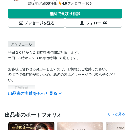
総販売実績
58
評価
4.8
フォロワー
166
無料で見積り相談
メッセージを送る
フォロー
166
スケジュール
平日２０時から２３時待機時間に対応します。

土日   ８時から２３時待機時間に対応します。

お客様に合わせる努力をしますので、お気軽にご連絡ください。

多忙で待機時間が短いため、急ぎの方はメッセージでお知らせくださ
い。
経験職種
出品者の実績をもっと見る
AI・機械学習 / AIエンジニア
経験年数 : 10年
管理 / 内部監査・内部統制
経験年数 : 30年
事務・ビジネスサポート / 事務（一般事務）
経験年数 : 14年
人事 / 人材開発・人材育成・研修
経験年数 : 20年
出品者のポートフォリオ
もっと見る
ライフスタイル・その他 / 占い師
経験年数 : 20年
受賞歴