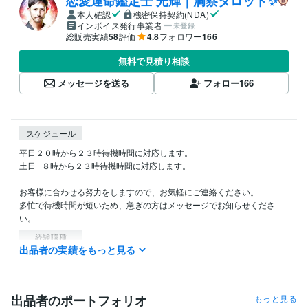
恋愛運命鑑定士 光輝｜洞察タロット✨️
本人確認
機密保持契約(NDA)
インボイス発行事業者
未登録
総販売実績
58
評価
4.8
フォロワー
166
無料で見積り相談
メッセージを送る
フォロー
166
スケジュール
平日２０時から２３時待機時間に対応します。

土日   ８時から２３時待機時間に対応します。

お客様に合わせる努力をしますので、お気軽にご連絡ください。

多忙で待機時間が短いため、急ぎの方はメッセージでお知らせくださ
い。
経験職種
出品者の実績をもっと見る
AI・機械学習 / AIエンジニア
経験年数 : 10年
管理 / 内部監査・内部統制
経験年数 : 30年
事務・ビジネスサポート / 事務（一般事務）
経験年数 : 14年
人事 / 人材開発・人材育成・研修
経験年数 : 20年
出品者のポートフォリオ
もっと見る
ライフスタイル・その他 / 占い師
経験年数 : 20年