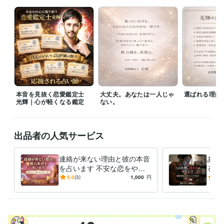
受賞歴
Kindle出版『どん底からのココナラ再起術』
ビジネス・クリエイティブツール
ペライチ:15年
Excel:40年
Word:35年
ChatGPT:5年
得意分野
占い
電話占い
お悩み相談
電話鑑定
恋愛 不倫
彼氏の気持ち
人間関係
本音を見抜く恋愛鑑定士
大丈夫。あなたは一人じゃ
選ばれる理由
光輝｜心が軽くなる鑑定
ない。
出品者の人気サービス
連絡が来ない理由と彼の本音
あの
を占います 不安な恋をやさ
るか
しく整理し次の一歩を示しま
未来
5.0
(3)
1,000
円
5.0
す