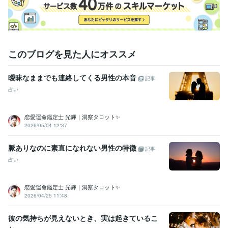
このブログを見た人にオススメ
曖昧なままでも連絡してくる男性の本音
記事
占い
恋愛運命鑑定士 光輝｜洞察タロット✨️
2026/05/04 12:37
脈ありなのに素直になれない男性の特徴
記事
占い
恋愛運命鑑定士 光輝｜洞察タロット✨️
2026/04/25 11:48
彼の気持ちが見えないとき、実は起きているこ