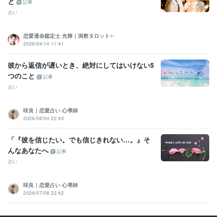
と
記事
占い
恋愛運命鑑定士 光輝｜洞察タロット✨️
2026/04/14 11:41
彼から返信が遅いとき、絶対にしてはいけない5
つのこと
記事
占い
咲良｜恋愛占い 心導師
2026/08/04 22:43
「『彼を信じたい。でも信じきれない…。』そ
んなあなたへ
記事
占い
咲良｜恋愛占い 心導師
2026/07/08 22:42