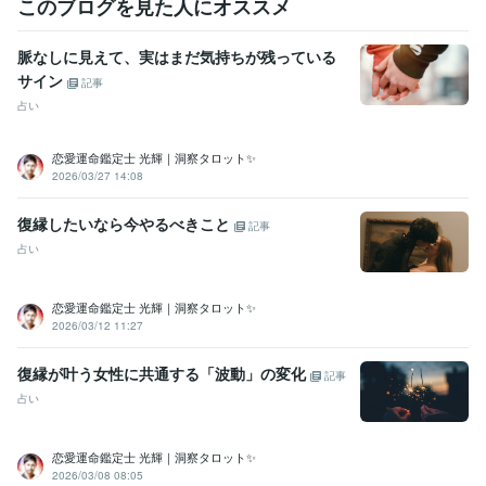
このブログを見た人にオススメ
脈なしに見えて、実はまだ気持ちが残っている
サイン
記事
占い
恋愛運命鑑定士 光輝｜洞察タロット✨️
2026/03/27 14:08
復縁したいなら今やるべきこと
記事
占い
恋愛運命鑑定士 光輝｜洞察タロット✨️
2026/03/12 11:27
復縁が叶う女性に共通する「波動」の変化
記事
占い
恋愛運命鑑定士 光輝｜洞察タロット✨️
2026/03/08 08:05