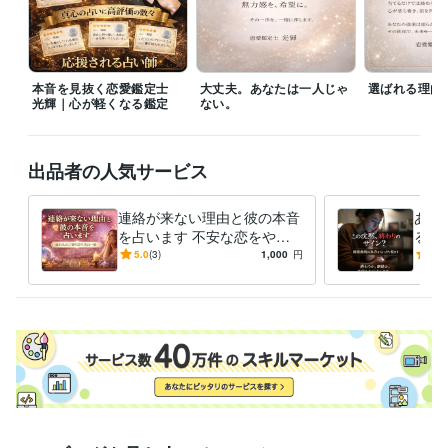
ペライチ:15年
Excel:40年
Word:35年
ChatGPT:5年
得意分野
占い
電話占い
お悩み相談
電話鑑定
恋愛 不倫
彼氏の気持ち
人間関係
本音を見抜く恋愛鑑定士
大丈夫。あなたは一人じゃ
選ばれる理由
光輝｜心が軽くなる鑑定
ない。
出品者の人気サービス
連絡が来ない理由と彼の本音
あの
を占います 不安な恋をやさ
るか
しく整理し次の一歩を示しま
未来
5.0
(3)
1,000
円
5.0
す