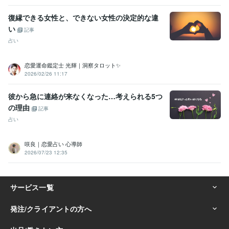
復縁できる女性と、できない女性の決定的な違
い
記事
占い
恋愛運命鑑定士 光輝｜洞察タロット✨️
2026/02/26 11:17
彼から急に連絡が来なくなった…考えられる5つ
の理由
記事
占い
咲良｜恋愛占い 心導師
2026/07/23 12:35