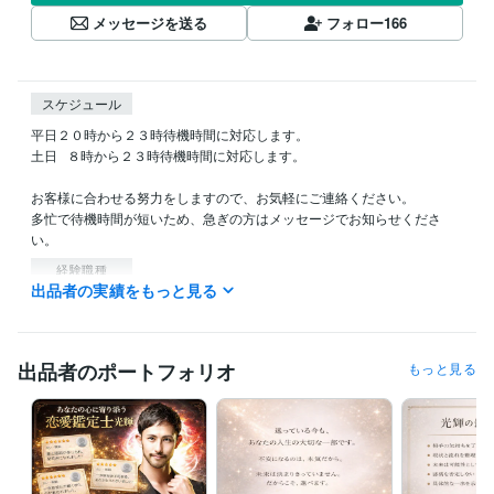
メッセージを送る
フォロー
166
スケジュール
平日２０時から２３時待機時間に対応します。

土日   ８時から２３時待機時間に対応します。

お客様に合わせる努力をしますので、お気軽にご連絡ください。

多忙で待機時間が短いため、急ぎの方はメッセージでお知らせくださ
い。
経験職種
出品者の実績をもっと見る
AI・機械学習 / AIエンジニア
経験年数 : 10年
管理 / 内部監査・内部統制
経験年数 : 30年
事務・ビジネスサポート / 事務（一般事務）
経験年数 : 14年
人事 / 人材開発・人材育成・研修
経験年数 : 20年
出品者のポートフォリオ
もっと見る
ライフスタイル・その他 / 占い師
経験年数 : 20年
受賞歴
Kindle出版『どん底からのココナラ再起術』
ビジネス・クリエイティブツール