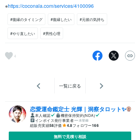
※
https://coconala.com/services/4100096
#復縁のタイミング
#復縁したい
#元彼の気持ち
#やり直したい
#男性心理
4
一覧に戻る
恋愛運命鑑定士 光輝｜洞察タロット✨️
本人確認
機密保持契約(NDA)
インボイス発行事業者
未登録
総販売実績
58
評価
4.8
フォロワー
166
無料で見積り相談