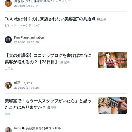
書きあぐねる作家の髙橋Pモンゴメリー
2026/05/20 02:14
”いいねは付くのに来店されない美容室”の共通点
記事
ビジネス・マーケティング
Fun Planet animation
2026/05/13 08:28
【犬の介護②】ココナラブログを書けば本当に
集客が増えるの？【73日目】
記事
コラム
離羽（りわ）
2026/03/21 01:26
美容室で「もう一人スタッフがいたら」と思っ
たことはありますか？
記事
学び
haru ◆ 美容業界専門AIコンサル