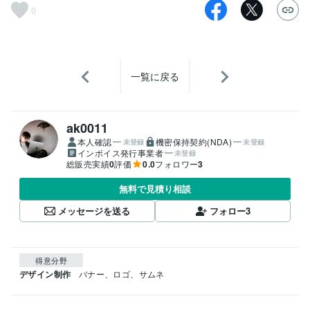
0
一覧に戻る
ak0011
本人確認
機密保持契約(NDA)
未登録
未登録
インボイス発行事業者
未登録
総販売実績
0
評価
0.0
フォロワー
3
無料で見積り相談
メッセージを送る
フォロー
3
得意分野
デザイン制作
バナー、ロゴ、サムネ