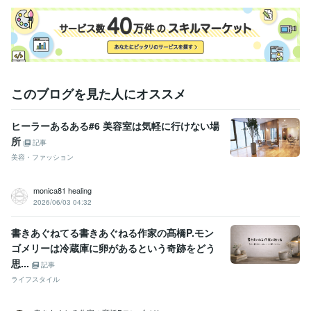
このブログを見た人にオススメ
ヒーラーあるある#6 美容室は気軽に行けない場
所
記事
美容・ファッション
monica81 healing
2026/06/03 04:32
書きあぐねてる書きあぐねる作家の髙橋P.モン
ゴメリーは冷蔵庫に卵があるという奇跡をどう
思...
記事
ライフスタイル