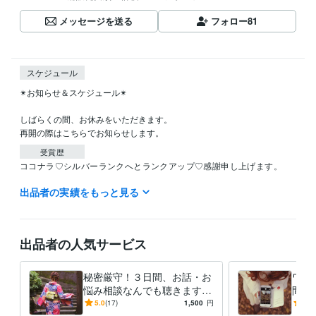
メッセージを送る
フォロー
81
スケジュール
✴︎お知らせ＆スケジュール✴︎

しばらくの間、お休みをいただきます。

受賞歴
ココナラ♡シルバーランクへとランクアップ♡感謝申し上げます。
出品者の実績をもっと見る
得意分野
悩み相談・カウンセリング
悩み相談・話し相手・愚痴聴き
悩み相談
愚痴聞き
医療
健康
恋愛
仕事
メンタル
夫婦関係
子育て
育児
出品者の人気サービス
秘密厳守！３日間、お話・お
ワン
悩み相談なんでも聴きます
間お
♡看護師・１児のママが、あ
秘密
5.0
(17)
1,500
円
5.0