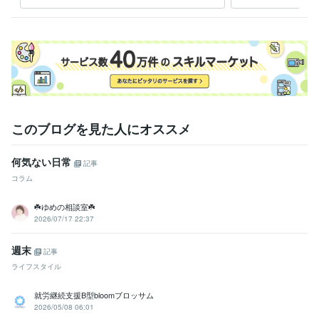
なたを全力で受け止め、癒し
マが
ます♡
ます
このブログを見た人にオススメ
何気ない日常
記事
コラム
☘️ゆめの相談室☘️
2026/07/17 22:37
週末
記事
ライフスタイル
就労継続支援B型bloomブロッサム
2026/05/08 06:01