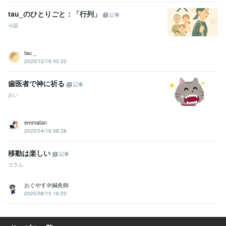
tau_のひとりごと：「行列」
記事
小説
tau _
2025/12/18 00:33
歯医者で神に祈る
記事
占い
emmatan
2025/04/19 08:38
移動は楽しい
記事
コラム
おぐやす＠鍼灸師
2025/08/15 16:20