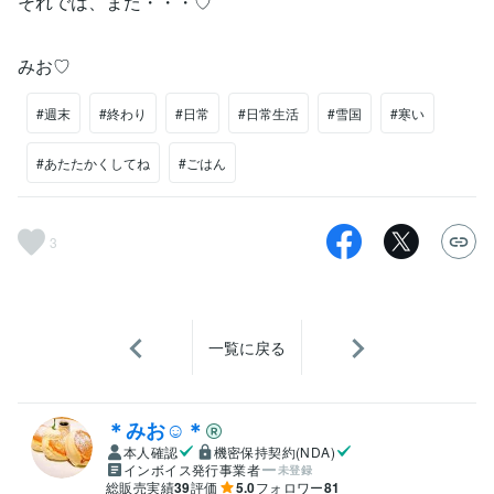
それでは、また・・・♡
みお♡
#週末
#終わり
#日常
#日常生活
#雪国
#寒い
#あたたかくしてね
#ごはん
3
一覧に戻る
＊みお☺︎＊
本人確認
機密保持契約(NDA)
インボイス発行事業者
未登録
総販売実績
39
評価
5.0
フォロワー
81