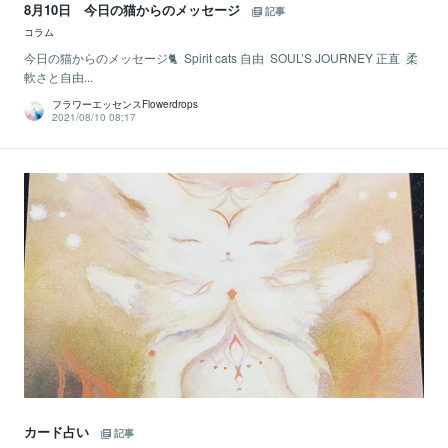
8月10日 今日の猫からのメッセージ
記事
コラム
今日の猫からのメッセージ🐈 ⁡ Spirit cats 自由 ⁡ SOUL’S JOURNEY 正直 ⁡ 柔
軟さと自由...
フラワーエッセンスFlowerdrops
2021/08/10 08:17
カード占い
記事