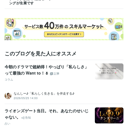
ングが生業です
このブログを見た人にオススメ
今朝のドラマで超納得！やっぱり「私らしさ」
って最強の Want to！🌷
記事
コラム
なんしー♪「私らしく生きる」を伴走する♪
2026/05/25 14:00
ライオンズゲート当日。それ、あなたのせいじ
ゃない。
告知
占い