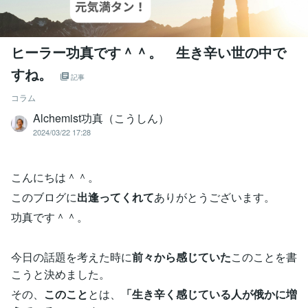
ヒーラー功真です＾＾。 生き辛い世の中で
すね。
記事
コラム
Alchemist功真（こうしん）
2024/03/22 17:28
こんにちは＾＾。
このブログに
出逢ってくれて
ありがとうございます。
功真です＾＾。
今日の話題を考えた時に
前々から感じていた
このことを書
こうと決めました。
その、
このこと
とは、
「生き辛く感じている人が俄かに増