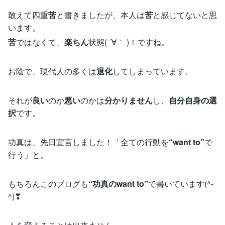
敢えて四重
苦
と書きましたが、本人は
苦
と感じてないと思
います。
苦
ではなくて、
楽ちん
状態( ´∀｀ )！ですね。
お陰で、現代人の多くは
退化
してしまっています。
それが
良い
のか
悪い
のかは
分かりません
し、
自分自身の選
択
です。
功真は、先日宣言しました！「全ての行動を
“want to”
で
行う」と。
もちろんこのブログも
“功真のwant to”
で書いています(^-
^)❣