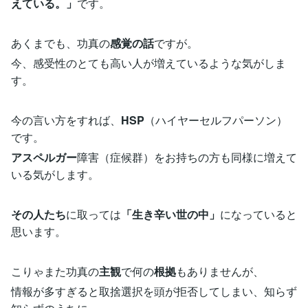
えている。」
です。
あくまでも、功真の
感覚の話
ですが。
今、感受性のとても高い人が増えているような気がしま
す。
今の言い方をすれば、
HSP
（ハイヤーセルフパーソン）
です。
アスペルガー
障害（症候群）をお持ちの方も同様に増えて
いる気がします。
その人たち
に取っては
「生き辛い世の中」
になっていると
思います。
こりゃまた功真の
主観
で何の
根拠
もありませんが、
情報が多すぎると取捨選択を頭が拒否してしまい、知らず