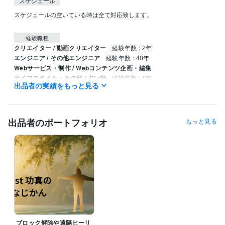
スケジュール
スケジュールの空いている時は全て対応致します。

経験職種
クリエイター / 動画クリエイター
経験年数 : 2年
エンジニア / その他エンジニア
経験年数 : 40年
Webサービス・制作 / Webコンテンツ企画・編集
ライフスタイル・その他 / 占い師
経験年数 : 1年
出品者の実績をもっと見る
ライフスタイル・その他 / その他
経験年数 : 2年
職歴
西沢サービス
1996年8月 ~ 2021年10月
出品者のポートフォリオ
もっと見る
ブロック解除や遠隔ヒーリ