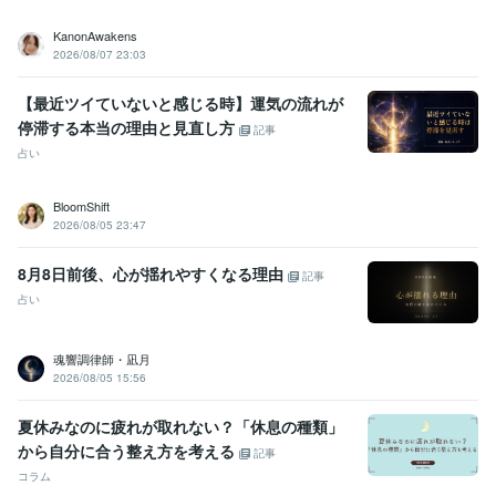
KanonAwakens
2026/08/07 23:03
【最近ツイていないと感じる時】運気の流れが
停滞する本当の理由と見直し方
記事
占い
BloomShift
2026/08/05 23:47
8月8日前後、心が揺れやすくなる理由
記事
占い
魂響調律師・凪月
2026/08/05 15:56
夏休みなのに疲れが取れない？「休息の種類」
から自分に合う整え方を考える
記事
コラム