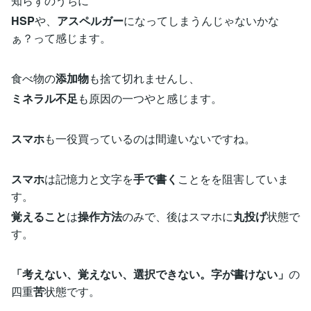
知らずのうちに
HSP
や、
アスペルガー
になってしまうんじゃないかな
ぁ？って感じます。
食べ物の
添加物
も捨て切れませんし、
ミネラル不足
も原因の一つやと感じます。
スマホ
も一役買っているのは間違いないですね。
スマホ
は記憶力と文字を
手で書く
ことをを阻害していま
す。
覚えること
は
操作方法
のみで、後はスマホに
丸投げ
状態で
す。
「考えない、覚えない、選択できない。字が書けない」
の
四重
苦
状態です。