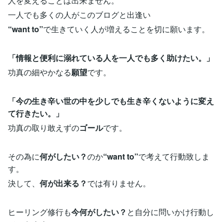
人を変えることは出来ません。
一人でも多くの人がこのブログと出逢い
“want to”
で生きていく人が増えることを切に願います。
「情報と便利に溺れている人を一人でも多く助けたい。」
功真の細やかなる
願望
です。
「今の生き辛い世の中を少しでも生き辛くないように変え
て行きたい。」
功真の取り敢えずの
ゴール
です。
その為に
何がしたい？
のか
“want to”
で考えて行動致しま
す。
決して、
何が出来る？
では有りません。
ヒーリング修行も
今何がしたい？
と自分に問いかけ行動し