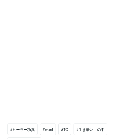
#ヒーラー功真
#want
#TO
#生き辛い世の中