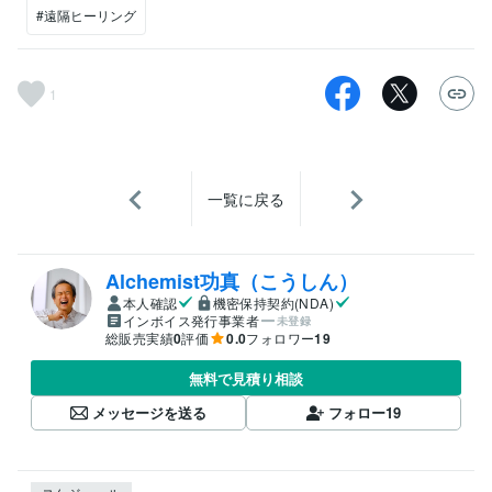
#遠隔ヒーリング
1
一覧に戻る
Alchemist功真（こうしん）
本人確認
機密保持契約(NDA)
インボイス発行事業者
未登録
総販売実績
0
評価
0.0
フォロワー
19
無料で見積り相談
メッセージを送る
フォロー
19