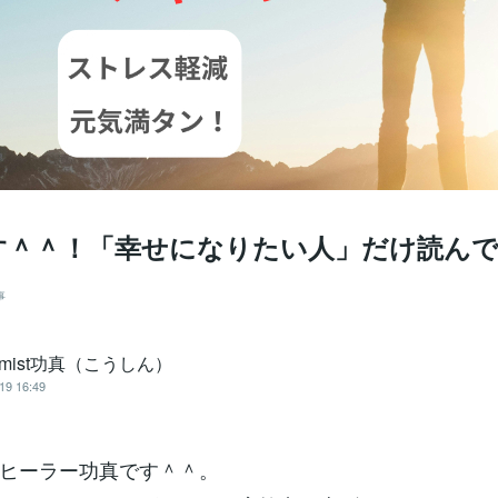
す＾＾！「幸せになりたい人」だけ読ん
事
hemist功真（こうしん）
19 16:49
ヒーラー功真です＾＾。