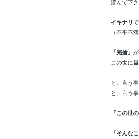
読んで下さ
で
イキナリ
（不平不満
が
「完捨」
この世に
当
と、言う事
と、言う事
「この世の
「そんなこ