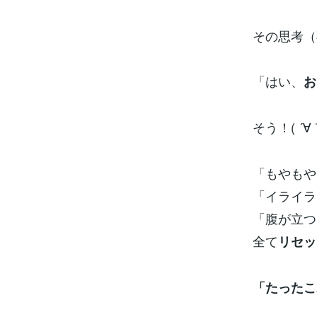
その思考（
「はい、
お
そう！( ´
「もやもや
「イライラ
「腹が立つ
全て
リセッ
「たったこ