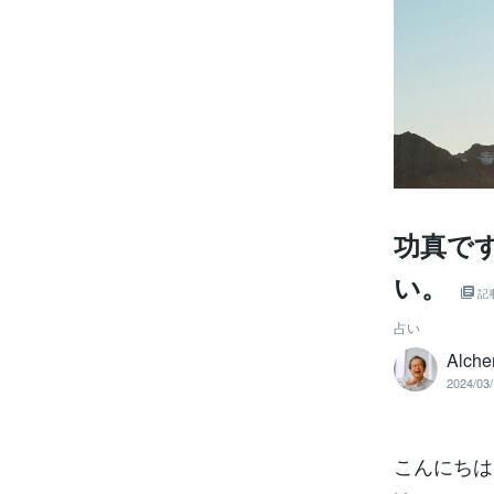
功真で
い。
記
占い
Alc
2024/03/
こんにちは