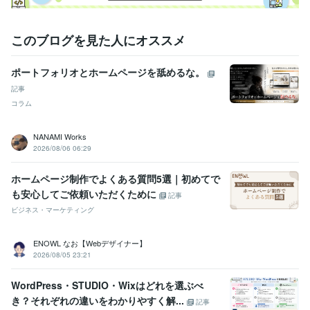
日商簿記検定2級
取得年 : 2001年
ワープロ検定1級
取得年 : 2001年
計算実務能力検定
取得年 : 2002年
このブログを見た人にオススメ
3級FP技能士
取得年 : 2012年
マイクロソフト オフィス スペシャリスト（MOS）
取得年 : 2016年
ポートフォリオとホームページを舐めるな。
タロットカード士
取得年 : 2023年
記事
ビジネス・クリエイティブツール
コラム
Adobe Photoshop:5年
Excel:28年
Word:28年
Adobe Illustrator:2年
Dreamweaver:2年
STORES:1年
NANAMI Works
2026/08/06 06:29
その他ツール
ウェイト版タロットカード:5年
オラクルカード:5年
ペット飼育:31年
ホームページ制作でよくある質問5選｜初めてで
Windows:27年
HP制作、デザイン:6年
ハンドメイド作家:7年
も安心してご依頼いただくために
動画制作:3年
ルノルマンカード:5年
フォトディレクター:1年
記事
ビジネス・マーケティング
得意分野
占い
運勢占い
ENOWL なお【Webデザイナー】
恋愛
仕事
相性
未来
ビジネス
守護動物
運勢
悩み相談
金運
2026/08/05 23:21
健康運
住まい・美容・生活相談
ペット飼育
ペット
飼育
犬
うさぎ
スピリットアニマル
守護動物
猫探し
WordPress・STUDIO・Wixはどれを選ぶべ
ボランティア
行方不明
捜索
き？それぞれの違いをわかりやすく解...
記事