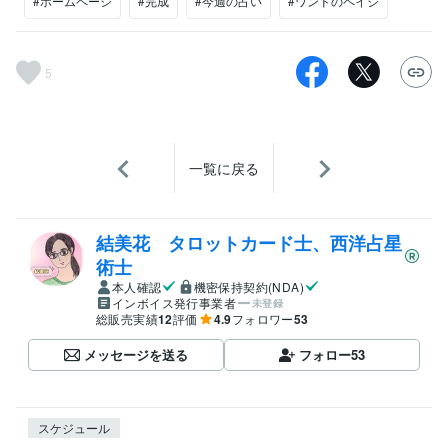
#ホームページ
#完成
#今週の占い
#ワンドのペイジ
5
一覧に戻る
結美花 タロットカード士、西洋占星
術士
本人確認
機密保持契約(NDA)
インボイス発行事業者
未登録
総販売実績
12
評価
4.9
フォロワー
53
メッセージを送る
フォロー
53
スケジュール