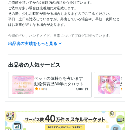
ご依頼を頂いてから5日以内の納品を心掛けています。

ご依頼が多い場合は先着順に対応致します。

その際、少しお時間が掛かる場合もありますのでご了承ください。

平日、土日も対応していますが、外出している場合や、早朝、夜間など
はお返事が遅くなる場合があります。

今週の占い、ハンドメイド、日常についてブログに綴っています。

宜しければご覧になって頂けると嬉しいです。
出品者の実績をもっと見る
経験職種
デザイナー / Webデザイナー
経験年数 : 1年
事務・ビジネスサポート / 文字起こし・データ入力
経験年数 : 4年
出品者の人気サービス
物流・購買 / 商品・在庫管理
経験年数 : 3年
ライフスタイル・その他 / 占い師
経験年数 : 5年
ライフスタイル・その他 / その他
ペットの気持ちを占います
経験年数 : 7年
タロ
動物飼育歴30年のタロットカ
かし
受賞歴
ード士がペットの心を読み解
なた
5.0
(4)
5,000
円
4.5
AmebaREQUにて3ヶ月間有料占い記事の執筆
ココナラにて3ヶ月間
きます
た様
有料占い記事の執筆
全国商業高等学校長協会 成績優秀者賞受賞
これ
までに取得した総資格数 22個
ココナラブロンズランクへ昇格
ココ
ナラ、noteにて有料記事の執筆
資格・検定
普通自動車第一種運転免許
取得年 : 2000年