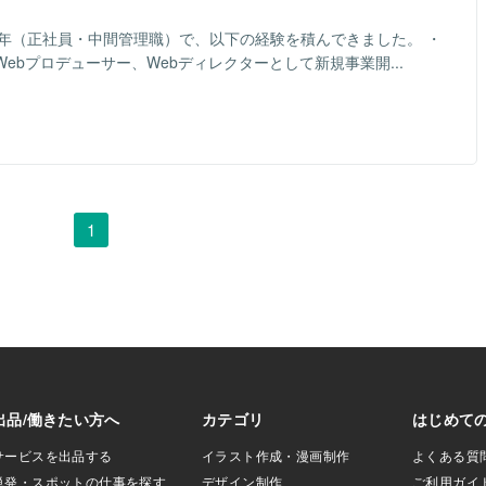
21年（正社員・中間管理職）で、以下の経験を積んできました。 ・
ebプロデューサー、Webディレクターとして新規事業開...
1