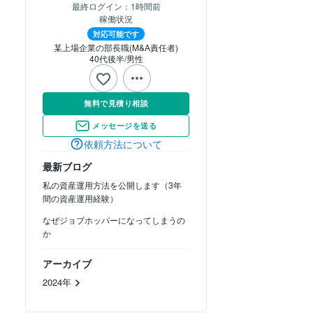
最終ログイン：
1時間前
稼働状況
対応可能です
某上場企業の部長職(M&A責任者)
40代後半
男性
無料で見積り相談
メッセージを送る
依頼方法について
最新ブログ
私の資産運用方法を公開します（3年
間の資産運用経験）
なぜジョブホッパーになってしまうの
か
アーカイブ
2024年