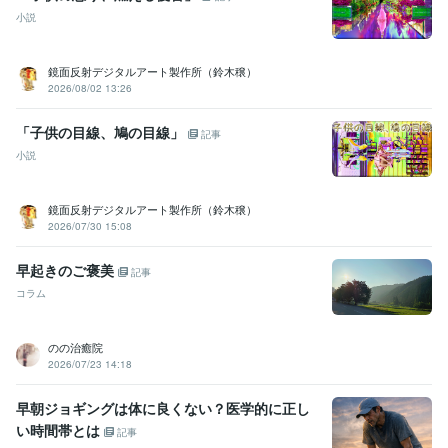
小説
鏡面反射デジタルアート製作所（鈴木穣）
2026/08/02 13:26
「子供の目線、鳩の目線」
記事
小説
鏡面反射デジタルアート製作所（鈴木穣）
2026/07/30 15:08
早起きのご褒美
記事
コラム
のの治癒院
2026/07/23 14:18
早朝ジョギングは体に良くない？医学的に正し
い時間帯とは
記事