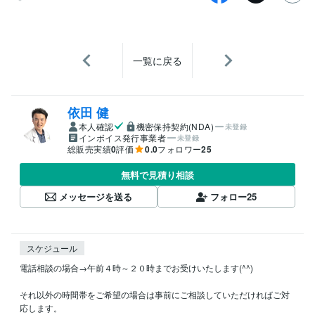
一覧に戻る
依田 健
本人確認
機密保持契約(NDA)
未登録
インボイス発行事業者
未登録
総販売実績
0
評価
0.0
フォロワー
25
無料で見積り相談
メッセージを送る
フォロー
25
スケジュール
電話相談の場合→午前４時～２０時までお受けいたします(^^)

それ以外の時間帯をご希望の場合は事前にご相談していただければご対
応します。
