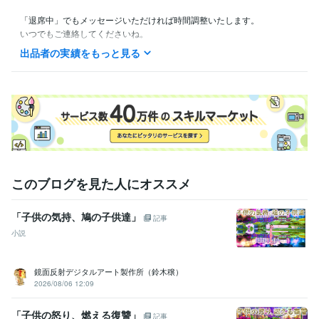
「退席中」でもメッセージいただければ時間調整いたします。

いつでもご連絡してくださいね。
出品者の実績をもっと見る
資格・検定
日本実務カウンセリング協会認定「人間関係心理カウンセラー」
取
得年 : 2020年
得意分野
悩み相談・カウンセリング
人間関係の悩みを聞いて問題解決に近づ
ける
仕事、家族、恋人
このブログを見た人にオススメ
「子供の気持、鳩の子供達」
記事
小説
鏡面反射デジタルアート製作所（鈴木穣）
2026/08/06 12:09
「子供の怒り、燃える復讐」
記事