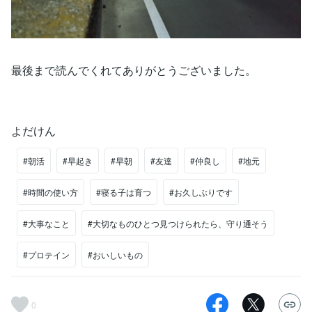
最後まで読んでくれてありがとうございました。
よだけん
#朝活
#早起き
#早朝
#友達
#仲良し
#地元
#時間の使い方
#寝る子は育つ
#お久しぶりです
#大事なこと
#大切なものひとつ見つけられたら、守り通そう
#プロテイン
#おいしいもの
0