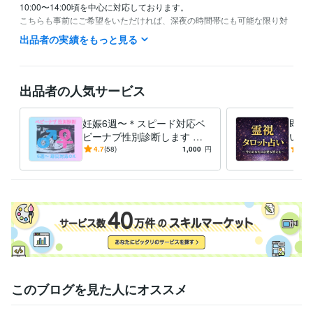
10:00〜14:00頃を中心に対応しております。

こちらも事前にご希望をいただければ、深夜の時間帯にも可能な限り対
応いたします。

出品者の実績をもっと見る
夜の静けさの中だからこそ届く光のメッセージを、必要な方にお届けい
たします。

時間外にいただいたご相談は、翌日のご対応となる場合もございますの
出品者の人気サービス
でご了承ください。
経験職種
妊娠6週〜＊スピード対応ベ
即日
ライフスタイル・その他 / 占い師
経験年数 : 10年
ビーナブ性別診断します 『
い｜
妊娠初期のドキドキに、やさ
たに
4.7
(58)
1,000
円
5.0
ビジネス・クリエイティブツール
しく寄り添う性別予測 』
』
Excel:10年
Word:10年
CapCut:3年
Adobe Illustrator:3年
Canva:3年
その他ツール
タロットカード:10年
数秘術:7年
得意分野
占い
四柱推命・算命学による運命鑑定
エコー写真による性別予測
霊視鑑定、タロット鑑定、数秘術
悩み相談・恋愛相談・話し相手
このブログを見た人にオススメ
語学力
英語
日常会話レベル