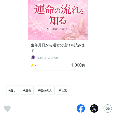
生年月日から運命の流れを読みま
す
心結〜ひかりの声〜
1,000
-
円
#占い
#運命
#運命の人
#恋愛
2