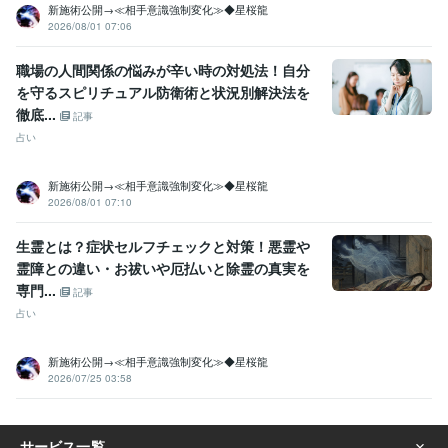
新施術公開→≪相手意識強制変化≫◆星桜龍
2026/08/01 07:06
職場の人間関係の悩みが辛い時の対処法！自分
を守るスピリチュアル防衛術と状況別解決法を
徹底...
記事
占い
新施術公開→≪相手意識強制変化≫◆星桜龍
2026/08/01 07:10
生霊とは？症状セルフチェックと対策！悪霊や
霊障との違い・お祓いや厄払いと除霊の真実を
専門...
記事
占い
新施術公開→≪相手意識強制変化≫◆星桜龍
2026/07/25 03:58