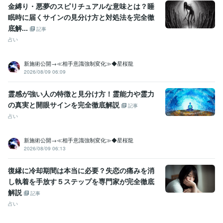
金縛り・悪夢のスピリチュアルな意味とは？睡
眠時に届くサインの見分け方と対処法を完全徹
底解...
記事
占い
新施術公開→≪相手意識強制変化≫◆星桜龍
2026/08/09 06:09
霊感が強い人の特徴と見分け方！霊能力や霊力
の真実と開眼サインを完全徹底解説
記事
占い
新施術公開→≪相手意識強制変化≫◆星桜龍
2026/08/09 06:13
復縁に冷却期間は本当に必要？失恋の痛みを消
し執着を手放す５ステップを専門家が完全徹底
解説
記事
占い