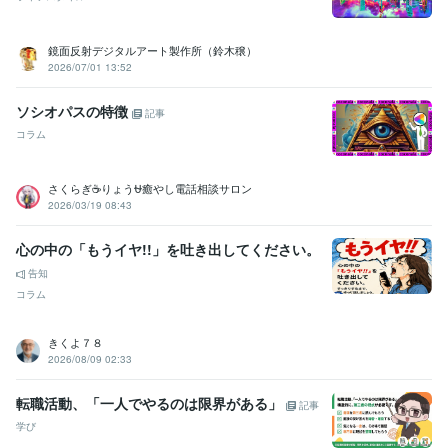
鏡面反射デジタルアート製作所（鈴木穣）
2026/07/01 13:52
ソシオパスの特徴
記事
コラム
さくらぎ☕りょう⛎癒やし電話相談サロン
2026/03/19 08:43
心の中の「もうイヤ!!」を吐き出してください。
告知
コラム
きくよ７８
2026/08/09 02:33
転職活動、「一人でやるのは限界がある」
記事
学び