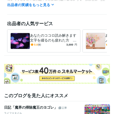
ライフスタイル・その他 / マッサージ師・セラピスト
経験年数 : 4年
出品者の実績をもっと見る
職歴
ラフィネ
2006年3月 ~ 2009年10月
ヒーリングストーン
2009年8月 ~ 現在
2009年8月 ~ 現在
出品者の人気サービス
得意分野
悩み相談・カウンセリング
石からのエネルギーを読み取る
オラクル
あなたのココロ読み解きます
あな
カード、霊感、エンパス
文字を綴るのも疲れた方 綴
人に
心理、パワーストーン
らず鑑定します
の話
5.0
(9)
3,000
円
5.0
占い
カードを用いて鑑定を行います。
このブログを見た人にオススメ
日記「魔界の掃除魔王のヨゴレ」
記事
ライフスタイル