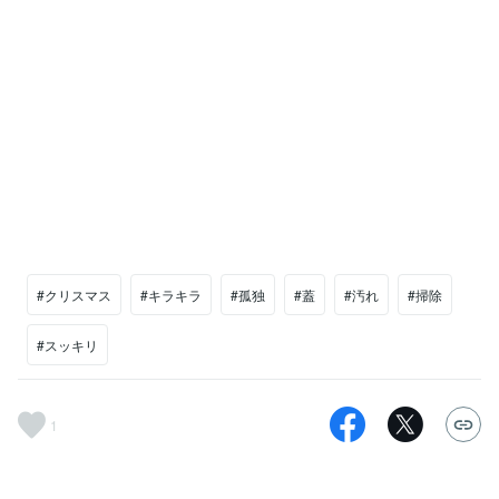
#クリスマス
#キラキラ
#孤独
#蓋
#汚れ
#掃除
#スッキリ
1