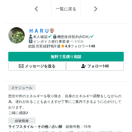
一覧に戻る
ＨＡＲＵ
本人確認
機密保持契約(NDA)
インボイス発行事業者
未登録
総販売実績
270
評価
4.9
フォロワー
149
無料で見積り相談
メッセージを送る
フォロー
149
スケジュール
想念や外のエネルギーを取り除き、自身のエネルギー調整をしながらの
為、遅れが出ることもありますが丁寧にご案内できるように心がけして
おります。

経験職種
ライフスタイル・その他 / 占い師
経験年数 : 15年