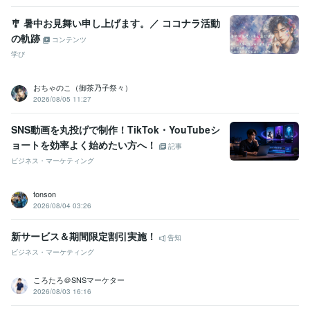
🎐 暑中お見舞い申し上げます。／ ココナラ活動
の軌跡
コンテンツ
学び
おちゃのこ（御茶乃子祭々）
2026/08/05 11:27
SNS動画を丸投げで制作！TikTok・YouTubeシ
ョートを効率よく始めたい方へ！
記事
ビジネス・マーケティング
tonson
2026/08/04 03:26
新サービス＆期間限定割引実施！
告知
ビジネス・マーケティング
ころたろ＠SNSマーケター
2026/08/03 16:16