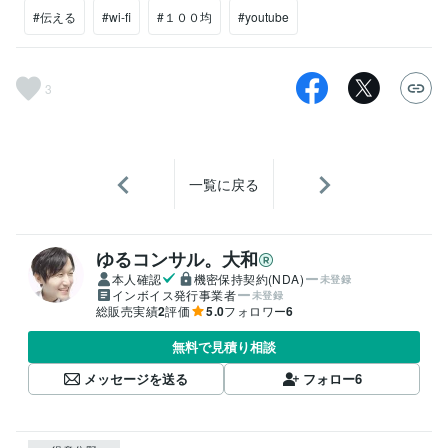
#伝える
#wi-fi
#１００均
#youtube
3
一覧に戻る
ゆるコンサル。大和
本人確認
機密保持契約(NDA)
未登録
インボイス発行事業者
未登録
総販売実績
2
評価
5.0
フォロワー
6
無料で見積り相談
メッセージを送る
フォロー
6