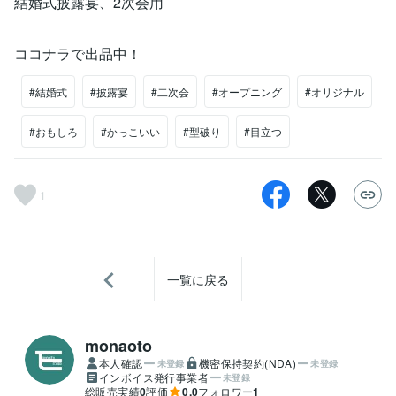
結婚式披露宴、2次会用
ココナラで出品中！
#結婚式
#披露宴
#二次会
#オープニング
#オリジナル
#おもしろ
#かっこいい
#型破り
#目立つ
1
一覧に戻る
monaoto
本人確認
機密保持契約(NDA)
未登録
未登録
インボイス発行事業者
未登録
総販売実績
0
評価
0.0
フォロワー
1