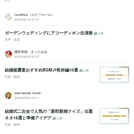
占い
Lunafleur（ルナフルール）
2026/06/13 07:51
ガーデンウェディングにアコーディオン生演奏
記事
音声・音楽
橘田美穂 きったみほ
2026/06/05 00:27
結婚披露宴おすすめBGM🎶乾杯編10選
記事
写真・動画
east woods movie
2026/05/03 00:11
結婚式二次会で人気の「新郎新婦クイズ」出題
ネタ16選と準備アイデア
記事
写真・動画