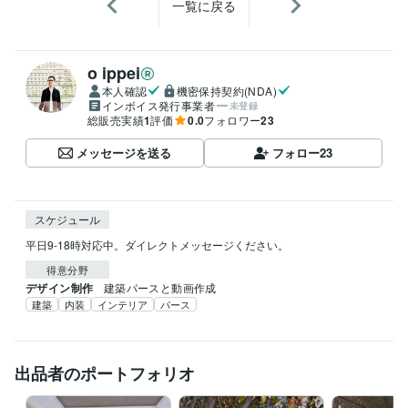
一覧に戻る
o ippei
本人確認
機密保持契約(NDA)
インボイス発行事業者
未登録
総販売実績
1
評価
0.0
フォロワー
23
メッセージを送る
フォロー
23
スケジュール
平日9-18時対応中。ダイレクトメッセージください。
得意分野
デザイン制作
建築パースと動画作成
建築
内装
インテリア
パース
出品者のポートフォリオ