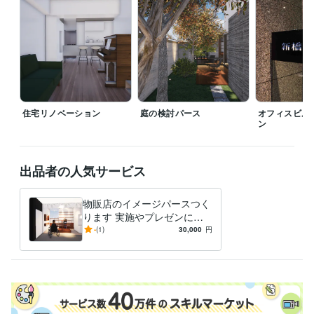
住宅リノベーション
庭の検討パース
オフィスビル
ン
出品者の人気サービス
物販店のイメージパースつく
ります 実施やプレゼンにつ
なげていけるように製作
-
(1)
30,000
円