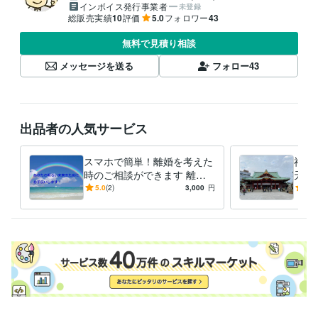
インボイス発行事業者
未登録
総販売実績
10
評価
5.0
フォロワー
43
無料で見積り相談
メッセージを送る
フォロー
43
出品者の人気サービス
スマホで簡単！離婚を考えた
神田
時のご相談ができます 離婚
天神
裁判まで行った経験者が、丁
業、
5.0
(2)
3,000
円
5.0
寧にご相談に乗ります。
参拝
す。