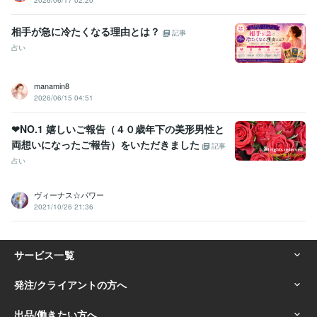
相手が急に冷たくなる理由とは？
記事
占い
manamin8
2026/06/15 04:51
❤NO.1 嬉しいご報告（４０歳年下の美形男性と
両想いになったご報告）をいただきました
記事
占い
ヴィーナス☆パワー
2021/10/26 21:36