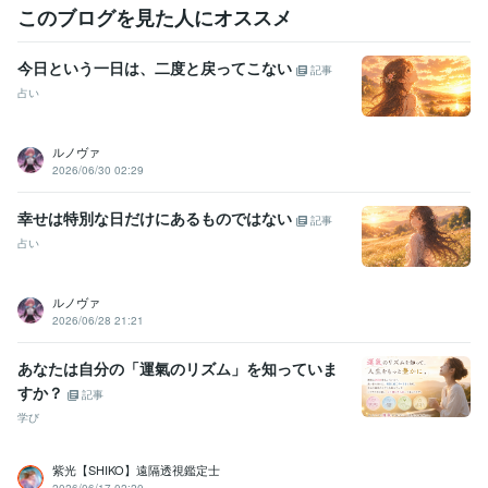
このブログを見た人にオススメ
今日という一日は、二度と戻ってこない
記事
占い
ルノヴァ
2026/06/30 02:29
幸せは特別な日だけにあるものではない
記事
占い
ルノヴァ
2026/06/28 21:21
あなたは自分の「運氣のリズム」を知っていま
すか？
記事
学び
紫光【SHIKO】遠隔透視鑑定士
2026/06/17 02:20