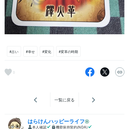
#占い
#幸せ
#変化
#変革の時期
0
一覧に戻る
はらけんハッピーライフ
本人確認
機密保持契約(NDA)