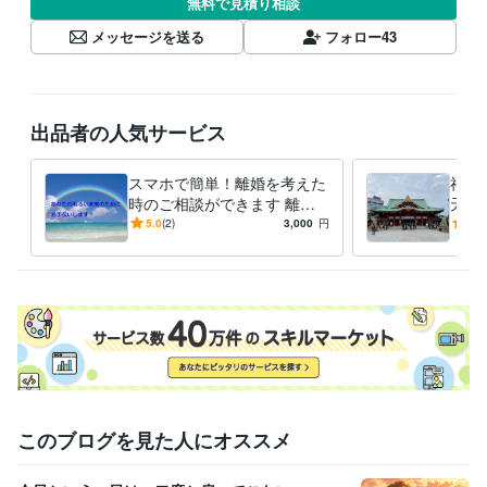
無料で見積り相談
メッセージを送る
フォロー
43
出品者の人気サービス
スマホで簡単！離婚を考えた
神田
時のご相談ができます 離婚
天神
裁判まで行った経験者が、丁
業、
5.0
(2)
3,000
円
5.0
寧にご相談に乗ります。
参拝
す。
このブログを見た人にオススメ