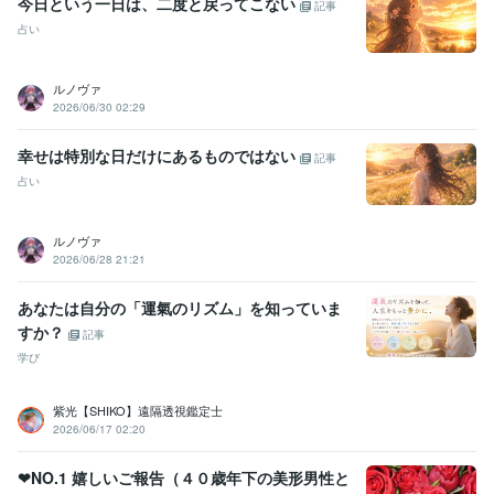
今日という一日は、二度と戻ってこない
記事
占い
ルノヴァ
2026/06/30 02:29
幸せは特別な日だけにあるものではない
記事
占い
ルノヴァ
2026/06/28 21:21
あなたは自分の「運氣のリズム」を知っていま
すか？
記事
学び
紫光【SHIKO】遠隔透視鑑定士
2026/06/17 02:20
❤NO.1 嬉しいご報告（４０歳年下の美形男性と