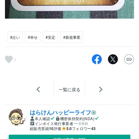
#占い
#幸せ
#安定
#新規事業
0
一覧に戻る
はらけんハッピーライフ
本人確認
機密保持契約(NDA)
インボイス発行事業者
未登録
総販売実績
10
評価
5.0
フォロワー
43