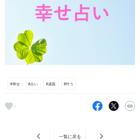
#幸せ
#占い
#成長
#叶う
0
一覧に戻る