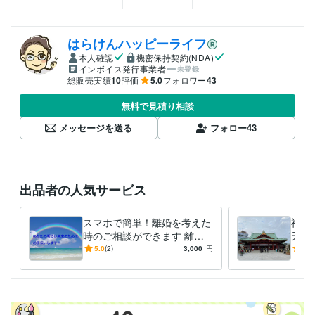
はらけんハッピーライフ
本人確認
機密保持契約(NDA)
インボイス発行事業者
未登録
総販売実績
10
評価
5.0
フォロワー
43
無料で見積り相談
メッセージを送る
フォロー
43
出品者の人気サービス
スマホで簡単！離婚を考えた
神田
時のご相談ができます 離婚
天神
裁判まで行った経験者が、丁
業、
5.0
(2)
3,000
円
5.0
寧にご相談に乗ります。
参拝
す。