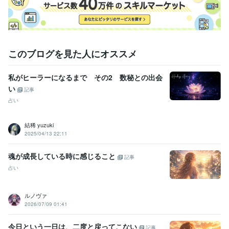
このブログを見た人にオススメ
私がヒーラーになるまで その2 数秘との出会
い
記事
占い
結稀 yuzuki
2025/04/13 22:11
魂が成長している時に感じること
記事
占い
ルノヴァ
2026/07/09 01:41
今日という一日は、二度と戻ってこない
記事