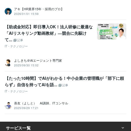
アキ【HR業界15年・採用のプロ】
2026/01/01 15:59
【助成金対応】即日導入OK！法人研修に最適な
「AIリスキリング動画教材」―競合に先駆け
て...
記事
IT・テクノロジー
よしきち＠AIエージェント専門家
2025/09/30 15:02
【たった10時間】でAIがわかる！中小企業の管理職が「部下に頼
らず」自信を持ってAIを語...
記事
IT・テクノロジー
喜友（よしと） AI講師、ITコンサル
2025/09/29 17:21