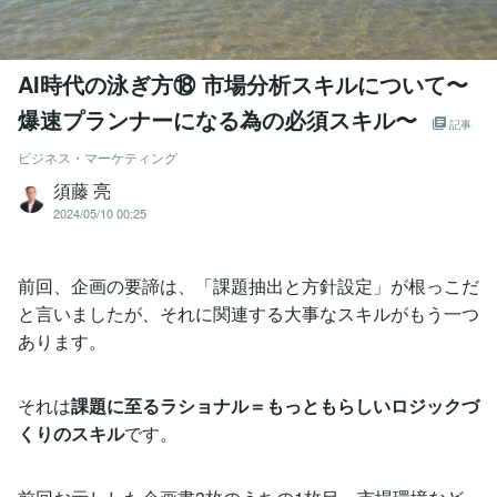
AI時代の泳ぎ方⑱ 市場分析スキルについて〜
爆速プランナーになる為の必須スキル〜
記事
ビジネス・マーケティング
須藤 亮
2024/05/10 00:25
前回、企画の要諦は、「課題抽出と方針設定」が根っこだ
と言いましたが、それに関連する大事なスキルがもう一つ
あります。
それは
課題に至るラショナル＝もっともらしいロジックづ
くりのスキル
です。