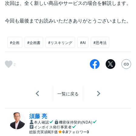
次回は、全く新しい商品やサービスの場合を解説します。
今回も最後までお読みいただきありがとうございました。
#企画
#企画書
#リスキリング
#AI
#思考法
2
一覧に戻る
須藤 亮
本人確認
機密保持契約(NDA)
インボイス発行事業者
総販売実績
0
評価
0.0
フォロワー
3