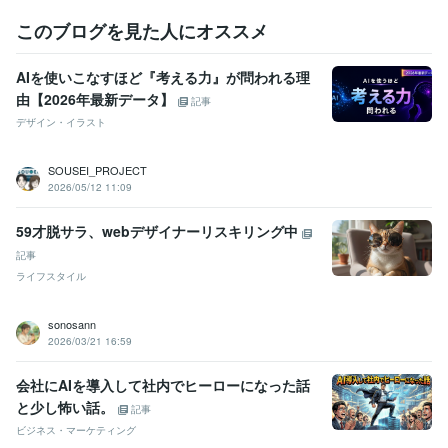
このブログを見た人にオススメ
AIを使いこなすほど『考える力』が問われる理
由【2026年最新データ】
記事
デザイン・イラスト
SOUSEI_PROJECT
2026/05/12 11:09
59才脱サラ、webデザイナーリスキリング中
記事
ライフスタイル
sonosann
2026/03/21 16:59
会社にAIを導入して社内でヒーローになった話
と少し怖い話。
記事
ビジネス・マーケティング