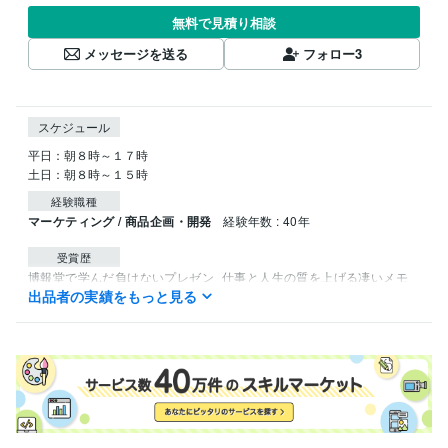
無料で見積り相談
メッセージを送る
フォロー
3
スケジュール
平日：朝８時～１７時

土日：朝８時～１５時
経験職種
マーケティング / 商品企画・開発
経験年数 : 40年
受賞歴
博報堂で学んだ負けないプレゼン
仕事と人生の質を上げる凄いメモ
出品者の実績をもっと見る
術 スマホメモ
トッププレゼンターが教える企画書とプレゼン実践講
座
得意分野
ビジネス代行・事務代行
企画、企画書、プレゼン指導
マーケティン
グ、事業開発、ブランディング
経営、ビジネス、企画