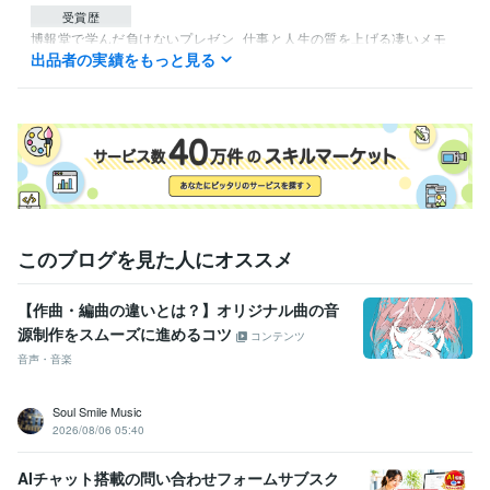
受賞歴
博報堂で学んだ負けないプレゼン
仕事と人生の質を上げる凄いメモ
出品者の実績をもっと見る
術 スマホメモ
トッププレゼンターが教える企画書とプレゼン実践講
座
得意分野
ビジネス代行・事務代行
企画、企画書、プレゼン指導
マーケティン
グ、事業開発、ブランディング
経営、ビジネス、企画
このブログを見た人にオススメ
【作曲・編曲の違いとは？】オリジナル曲の音
源制作をスムーズに進めるコツ
コンテンツ
音声・音楽
Soul Smile Music
2026/08/06 05:40
AIチャット搭載の問い合わせフォームサブスク