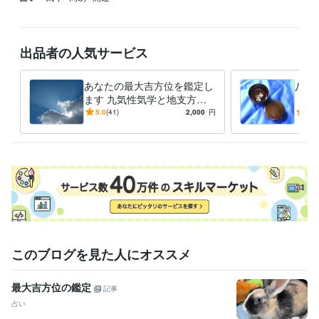
出品者の人気サービス
あなたの最大吉方位を鑑定し
八面
ます 九気性気学と地支方鑑
【周
で最大吉方位を取り開運しま
『ど
5.0
(41)
2,000
円
4.9
しょう
すれ
す
このブログを見た人にオススメ
最大吉方位の鑑定
記事
占い