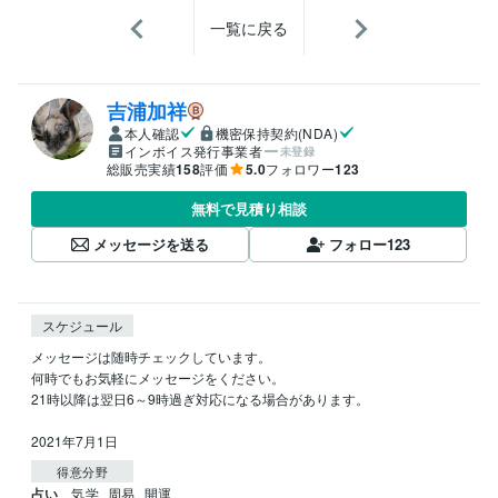
一覧に戻る
吉浦加祥
本人確認
機密保持契約(NDA)
インボイス発行事業者
未登録
総販売実績
158
評価
5.0
フォロワー
123
無料で見積り相談
メッセージを送る
フォロー
123
スケジュール
メッセージは随時チェックしています。

何時でもお気軽にメッセージをください。

21時以降は翌日6～9時過ぎ対応になる場合があります。

2021年7月1日
得意分野
占い
気学
周易
開運