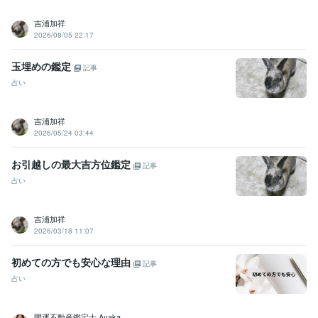
吉浦加祥
2026/08/05 22:17
玉埋めの鑑定
記事
占い
吉浦加祥
2026/05/24 03:44
お引越しの最大吉方位鑑定
記事
占い
吉浦加祥
2026/03/18 11:07
初めての方でも安心な理由
記事
占い
開運不動産鑑定士 Ayaka