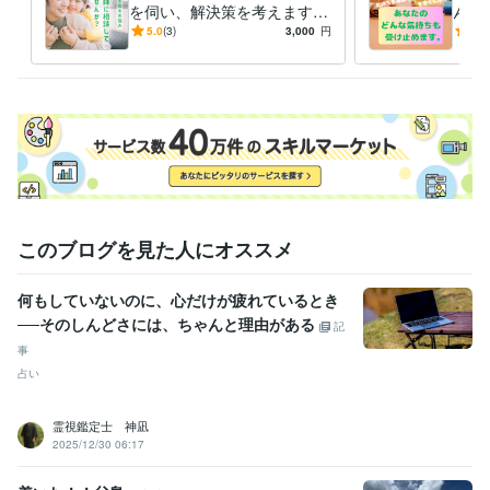
を伺い、解決策を考えます
んな
国内IT上場企業 コールセンター
2015年4月 ~ 2018年6月
☆科学的な食の研究を使っ
らな
5.0
(3)
3,000
円
4.9
青年期のうつ病等との戦い 10代後半から20代はじめ
1995年12月 ~
て、簡単に出来る方法で楽し
たい
1998年12月
い食卓を！
恋愛のお話
2009年12月 ~ 2010年12月
拒食症、過食症と向き合って
1995年12月 ~ 1998年12月
受賞歴
学生時代の図書館での読書数　3年連続1位
書道　子供の部　入賞
ミ
シュラン3つ星シェフの下で研修
オーストラリアトップの語学学校に
入学
タイのバンコクで半日、駅員をする
海外レストランで、アジア
人であるもスーパーバイザーと呼ばれる
高校にある農園で、美味し
このブログを見た人にオススメ
いレモンを作る
国際機関の会議に参加して、英語を鍛える
ココナラ
電話サービスで、声が良いと誉められる
ココナラでブロンズランク
を頂きました！
ココナラでブログに初挑戦
日本トップの成果を出し
何もしていないのに、心だけが疲れているとき
ている福祉学校を卒業
ココナラでサービスをご購入いただきまし
──そのしんどさには、ちゃんと理由がある
記
た。
本が好きで、数千冊の本を読んできました。
青年期うつ病か
事
ら、立ち直りました
自傷行為、自殺行為から立ち直りました
ネパー
占い
ルの山にこもり、修行しました。
オークランド大学でIelts試験を受け
る
ココナラシルバーランクを頂きました！
霊視鑑定士 神凪
2025/12/30 06:17
資格・検定
精神保健福祉士
取得年 : 2021年