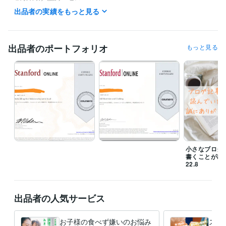
時差を調整し、対応させていただきます。

出品者の実績をもっと見る
日本時間の朝早い時間、夜遅い時間もご希望のお時間に合わせてご対応
致します。

〇ビジネス関連

出品者のポートフォリオ
もっと見る
お見積もりのご希望いただきましたら、24時間以内に見積もりを連絡致
します。

もし、可能でしたら、最初にご希望の納期、期限をお伺い出来ますと幸
いです。

サービスで気になること、質問したいことがありましたら、お気軽にメ
ッセージ下さいませ。

※私の状況により、メッセージの返信が遅れる場合がございます。ご理解
いただけますと幸いです。

小さなブログ記
全てのサービスにおきまして、誹謗中傷、悪質な迷惑行為に対しては、
書くことが出
正当な対応を行います。また、ココナラへの通報、連絡も致します。
22.8
職歴
Live Familiar
2021年8月 ~ 現在
児童指導、ケアワーカー
2018年7月 ~ 2021年8月
出品者の人気サービス
国内外のレストラン、ホテルでの業務 調理師、飲食業
2000年3月 ~
2018年6月
お子様の食べず嫌いのお悩み
スト
NPO法人 フードバンク
2007年12月 ~ 2008年12月