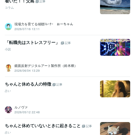
認定心理士
取得年 : 2019年
着いた！！父島
記事
マイクロソフト オフィス スペシャリスト（MOS）
取得年 : 2004年
コラム
児童指導員任用資格
取得年 : 2019年
調理師
取得年 : 2018年
現場力を育てる傾聴ﾄﾚｰﾅｰ おーちゃん
TOEIC
取得年 : 2011年
2026/07/16 13:11
社会福祉主事任用資格
取得年 : 2019年
ビジネス・クリエイティブツール
「転職先はストレスフリー」
記事
WordPress:1年
Excel:20年
Google スプレッドシート:5年
小説
Google ドキュメント:5年
PowerPoint:10年
Word:20年
Moneyfoward:3年
ChatGPT:1年
PowerDirector:1年
Canva:5年
鏡面反射デジタルアート製作所（鈴木穣）
得意分野
2026/06/04 13:29
悩み相談・カウンセリング
あなたの強みを活かすお手伝いをします
自殺への思い、行為のお悩みをお受けします
九星気学による分析と
ちゃんと休める人の特徴
記事
セラピーを行います。
ストーカー被害の悩みのご相談を受けます
国
占い
際恋愛のお悩み、ご相談を受けています
大人、お子様の発達障害の
ご相談を受けます
家族の精神的な問題を支える人へ
海外の孤児院
で、学んだこと
いじめを受けても生きていくこと
不登校の問題に関
ルノヴァ
してのご相談を受けます
2026/05/12 22:48
うつ
自殺
虐待
#いじめ
#発達障害
#悩み
#生活
#暴力
#苦しい
#DV
ちゃんと休めていないときに起きること
記事
ライティング・翻訳
英語、日本語の翻訳
英語のレッスン　
英語で
占い
のカウンセリング
語学の勉強って？
英語が話せる、やり取り出来る