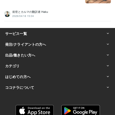
とできること
多様な世界とのコミニュケーション
足りない言葉を予
想すること
楽しい料理
料理と心理学
海外への旅、留学、お仕事の
前世とカルマの翻訳者 Haku
お話
2026/04/18 15:04
#翻訳
#英語レッスン
#英会話
#語学
学歴
国内大学 通信教育課程
2018年3月 ~ 2019年7月
国内の福祉専門学校
2020年3月 ~ 2021年1月
スタンフォード大学提供のコース
2024年1月 ~ 2024年5月
オーストラリアHHH、ニュージーランド語学学校
2010年1月 ~ 201
1年1月
ルートヴィヒ・マクシミリアン大学提供のコース
2024年9月 ~ 現在
語学力
英語
ビジネスレベル