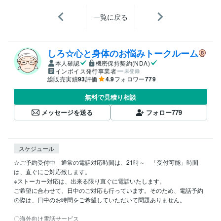
一覧に戻る
しろ☆心と身体のお悩みトークルーム
本人確認
機密保持契約(NDA)
インボイス発行事業者
未登録
総販売実績
93
評価
4.9
フォロワー
779
無料で見積り相談
メッセージを送る
フォロー
779
スケジュール
☆ご予約受付中　通常の電話対応時間は、21時～　「受付可能」時間
は、直ぐにご対応致します。

※ストーカー対応は、出来る限り直ぐに電話いたします。

ご希望に合わせて、日中のご対応も行っています。そのため、電話予約
の際は、日中のお時間をご希望していただいて問題ありません。

〇海外向け電話サービス
